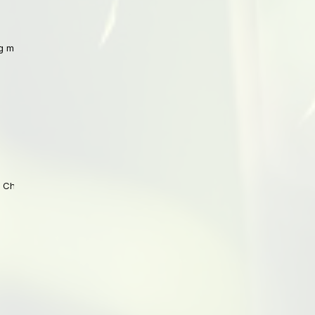
 mit Peking
 China