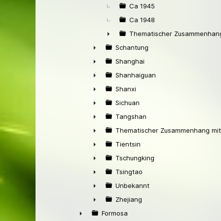
Ca 1945
Ca 1948
Thematischer Zusammenhang
►
Schantung
►
Shanghai
►
Shanhaiguan
►
Shanxi
►
Sichuan
►
Tangshan
►
Thematischer Zusammenhang mit
►
Tientsin
►
Tschungking
►
Tsingtao
►
Unbekannt
►
Zhejiang
►
Formosa