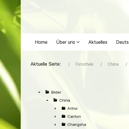
Home
Über uns
Aktuelles
Deuts
Aktuelle Seite:
Fotothek
China
Bilder
▼
China
▼
Anhui
►
Canton
►
Changsha