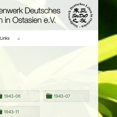
Links
⌕
O
O
1943-06
1943-07
r
r
d
d
n
n
O
1943-11
e
e
r