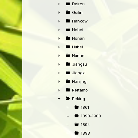
►
Dairen
►
Guilin
►
Hankow
►
Hebei
►
Honan
►
Hubei
►
Hunan
►
Jiangsu
►
Jiangxi
►
Nanjing
►
Peitaiho
►
Peking
▼
1861
1890-1900
1894
1898