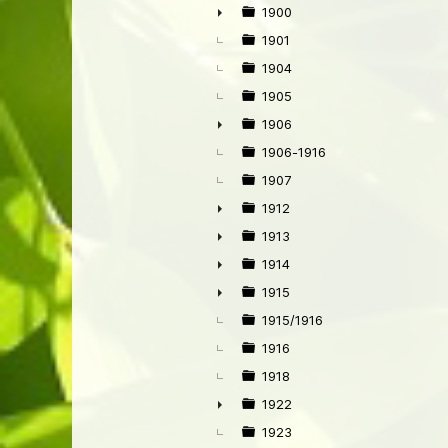
1900
►
1901
1904
1905
1906
►
1906-1916
1907
1912
►
1913
►
1914
►
1915
►
1915/1916
1916
1918
1922
►
1923