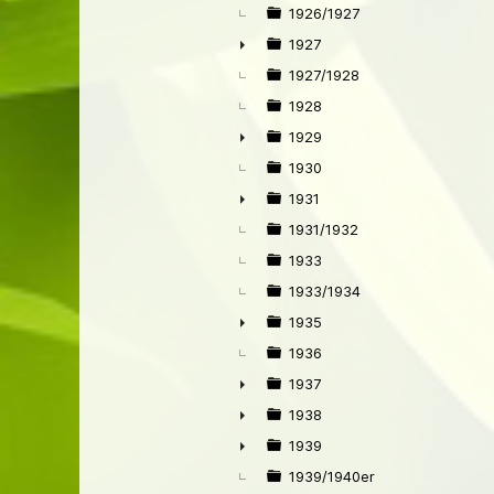
1926/1927
1927
►
1927/1928
1928
1929
►
1930
1931
►
1931/1932
1933
1933/1934
1935
►
1936
1937
►
1938
►
1939
►
1939/1940er