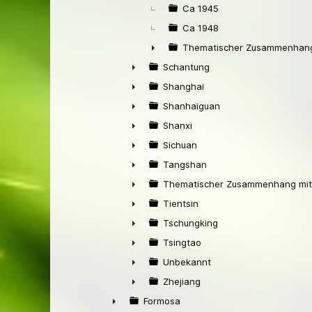
Ca 1945
Ca 1948
Thematischer Zusammenhang
►
Schantung
►
Shanghai
►
Shanhaiguan
►
Shanxi
►
Sichuan
►
Tangshan
►
Thematischer Zusammenhang mit
►
Tientsin
►
Tschungking
►
Tsingtao
►
Unbekannt
►
Zhejiang
►
Formosa