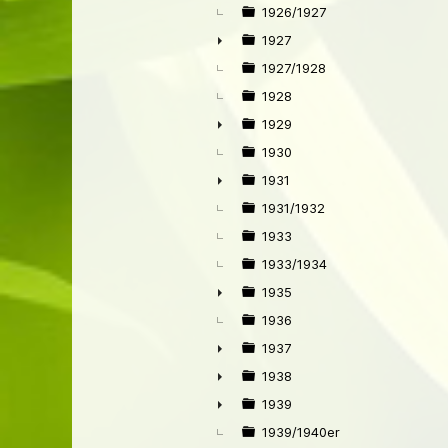
1926/1927
1927
►
1927/1928
1928
1929
►
1930
1931
►
1931/1932
1933
1933/1934
1935
►
1936
1937
►
1938
►
1939
►
1939/1940er