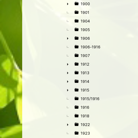
1900
►
1901
1904
1905
1906
►
1906-1916
1907
1912
►
1913
►
1914
►
1915
►
1915/1916
1916
1918
1922
►
1923