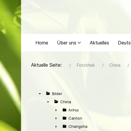
Home
Über uns
Aktuelles
Deuts
Aktuelle Seite:
Fotothek
China
Bilder
▼
China
▼
Anhui
►
Canton
►
Changsha