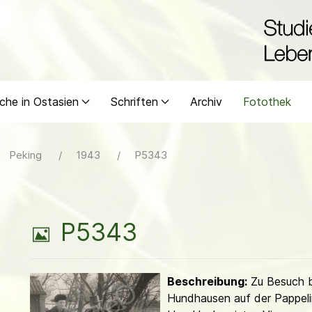
che in Ostasien
Schriften
Archiv
Fotothek
Peking
1943
P5343
B
P5343
i
Beschreibung:
Zu Besuch b
l
Hundhausen auf der Pappelins