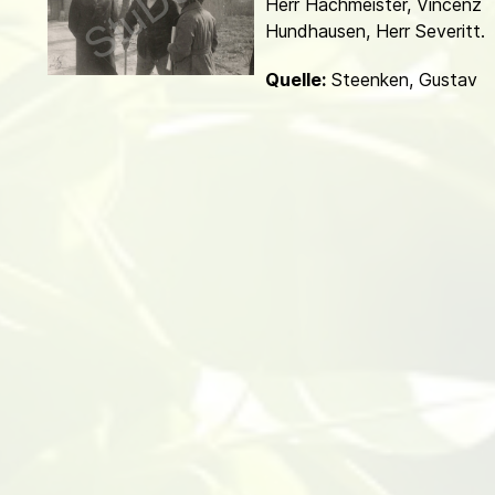
Herr Hachmeister, Vincenz
d
Hundhausen, Herr Severitt.
Quelle:
Steenken, Gustav