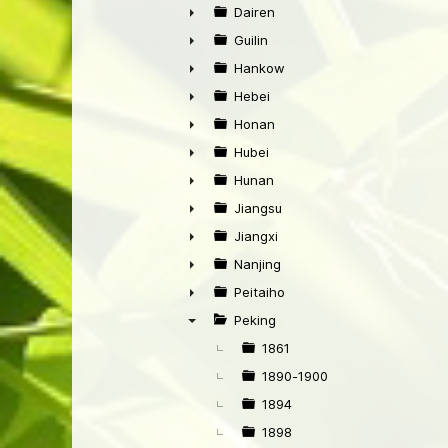
►
Dairen
►
Guilin
►
Hankow
►
Hebei
►
Honan
►
Hubei
►
Hunan
►
Jiangsu
►
Jiangxi
►
Nanjing
►
Peitaiho
►
Peking
▼
1861
1890-1900
1894
1898