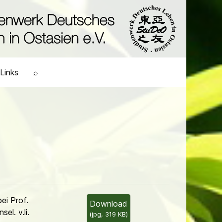
Links
⌕
ei Prof.
Download
el. v.li.
(
jpg,
319 KB
)