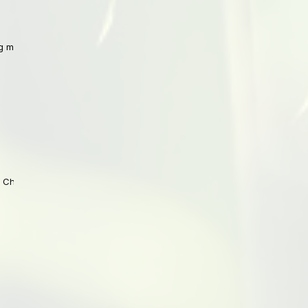
 mit Peking
 China