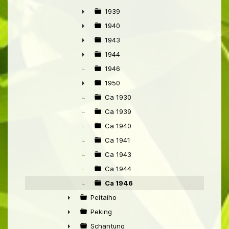
►
1939
►
1940
►
1943
►
1944
►
1946
1950
►
Ca 1930
Ca 1939
Ca 1940
Ca 1941
Ca 1943
Ca 1944
Ca 1946
Peitaiho
►
Peking
►
Schantung