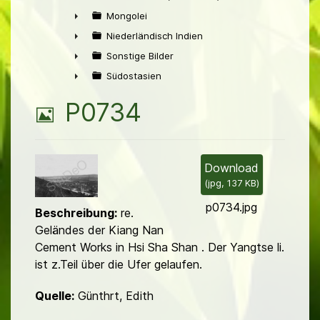
►
Mongolei
►
Niederländisch Indien
►
Sonstige Bilder
►
Südostasien
►
B
P0734
i
l
Download
(
jpg,
137 KB
)
d
p0734.jpg
Beschreibung:
re.
Geländes der Kiang Nan
Cement Works in Hsi Sha Shan . Der Yangtse li.
ist z.Teil über die Ufer gelaufen.
Quelle:
Günthrt, Edith