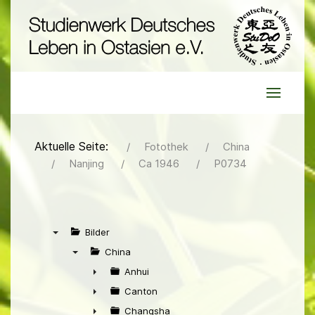
Aktuelle Seite:
Fotothek
China
Nanjing
Ca 1946
P0734
Bilder
▼
China
▼
Anhui
►
Canton
►
Changsha