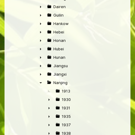
►
Dairen
►
Guilin
►
Hankow
►
Hebei
►
Honan
►
Hubei
►
Hunan
►
Jiangsu
►
Jiangxi
►
Nanjing
▼
1913
1930
►
1931
►
1935
►
1937
►
1938