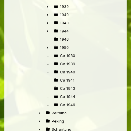
►
1939
►
1940
►
1943
►
1944
►
1946
1950
►
Ca 1930
Ca 1939
Ca 1940
Ca 1941
Ca 1943
Ca 1944
Ca 1946
Peitaiho
►
Peking
►
Schantung