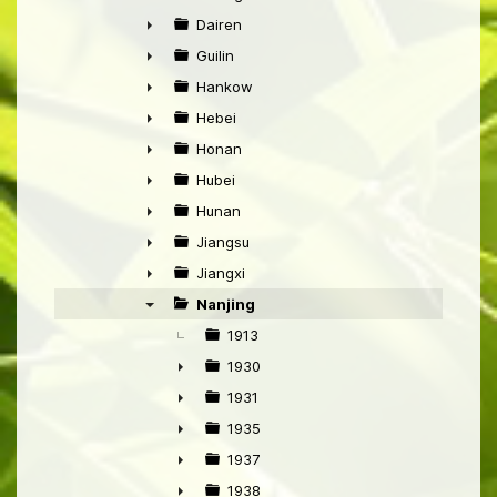
►
Dairen
►
Guilin
►
Hankow
►
Hebei
►
Honan
►
Hubei
►
Hunan
►
Jiangsu
►
Jiangxi
►
Nanjing
▼
1913
1930
►
1931
►
1935
►
1937
►
1938