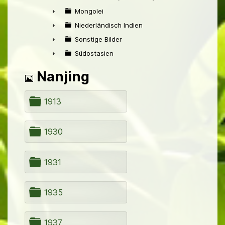
►
Mongolei
►
Niederländisch Indien
►
Sonstige Bilder
►
Südostasien
►
Bild
Nanjing
O
1913
r
d
n
O
1930
e
r
r
d
n
O
1931
e
r
r
d
n
O
1935
e
r
r
d
n
O
1937