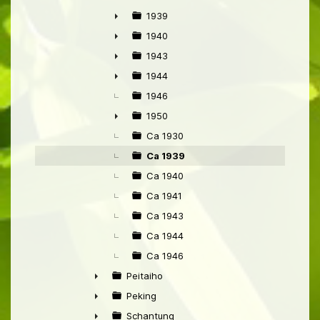
►
1939
►
1940
►
1943
►
1944
►
1946
1950
►
Ca 1930
Ca 1939
Ca 1940
Ca 1941
Ca 1943
Ca 1944
Ca 1946
Peitaiho
►
Peking
►
Schantung