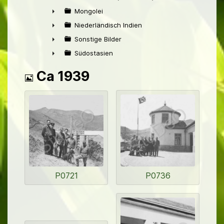
►
Mongolei
►
Niederländisch Indien
►
Sonstige Bilder
►
Südostasien
►
Bild
Ca 1939
P0721
P0736