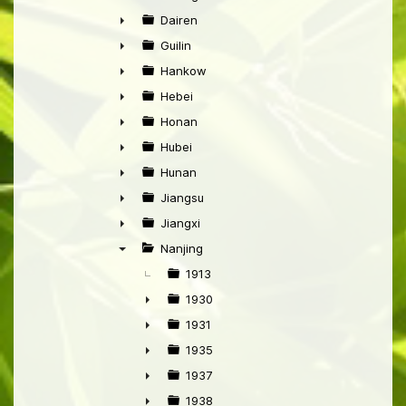
►
Dairen
►
Guilin
►
Hankow
►
Hebei
►
Honan
►
Hubei
►
Hunan
►
Jiangsu
►
Jiangxi
►
Nanjing
▼
1913
1930
►
1931
►
1935
►
1937
►
1938