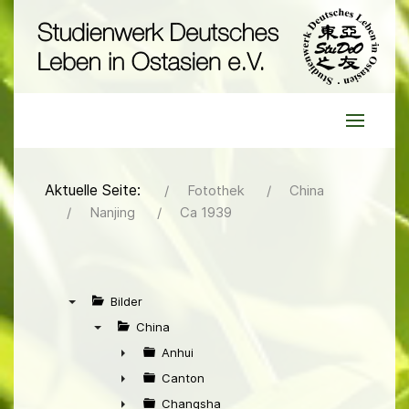
Aktuelle Seite:
Fotothek
China
Nanjing
Ca 1939
Bilder
▼
China
▼
Anhui
►
Canton
►
Changsha