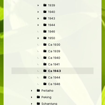
►
1939
►
1940
►
1943
►
1944
►
1946
1950
►
Ca 1930
Ca 1939
Ca 1940
Ca 1941
Ca 1943
Ca 1944
Ca 1946
Peitaiho
►
Peking
►
Schantung