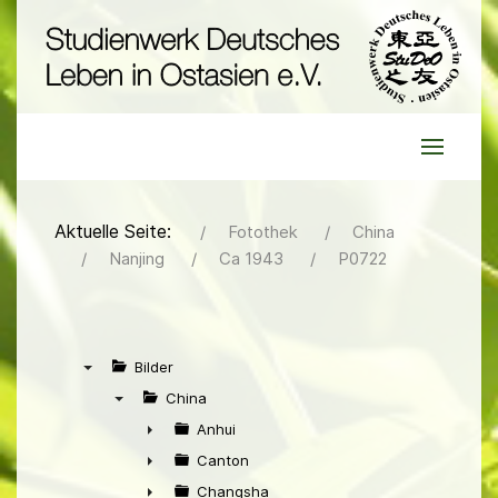
Aktuelle Seite:
Fotothek
China
Nanjing
Ca 1943
P0722
Bilder
▼
China
▼
Anhui
►
Canton
►
Changsha