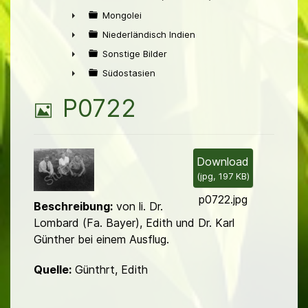
►
Mongolei
►
Niederländisch Indien
►
Sonstige Bilder
►
Südostasien
►
B
P0722
i
l
Download
(
jpg,
197 KB
)
d
p0722.jpg
Beschreibung:
von li. Dr.
Lombard (Fa. Bayer), Edith und Dr. Karl
Günther bei einem Ausflug.
Quelle:
Günthrt, Edith