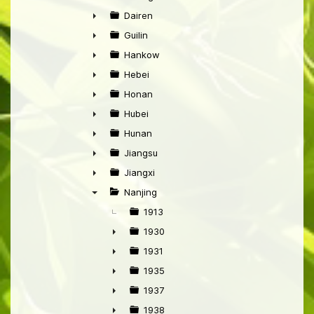
►
Dairen
►
Guilin
►
Hankow
►
Hebei
►
Honan
►
Hubei
►
Hunan
►
Jiangsu
►
Jiangxi
►
Nanjing
▼
1913
1930
►
1931
►
1935
►
1937
►
1938