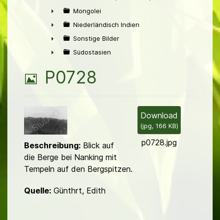
►
Mongolei
►
Niederländisch Indien
►
Sonstige Bilder
►
Südostasien
►
B
P0728
i
l
Download
(
jpg,
166 KB
)
d
p0728.jpg
Beschreibung:
Blick auf
die Berge bei Nanking mit
Tempeln auf den Bergspitzen.
Quelle:
Günthrt, Edith