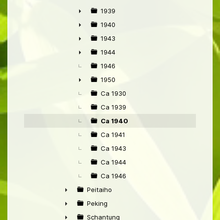
►
1939
►
1940
►
1943
►
1944
►
1946
1950
►
Ca 1930
Ca 1939
Ca 1940
Ca 1941
Ca 1943
Ca 1944
Ca 1946
Peitaiho
►
Peking
►
Schantung