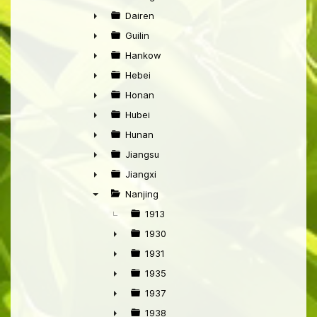
►
Dairen
►
Guilin
►
Hankow
►
Hebei
►
Honan
►
Hubei
►
Hunan
►
Jiangsu
►
Jiangxi
►
Nanjing
▼
1913
1930
►
1931
►
1935
►
1937
►
1938