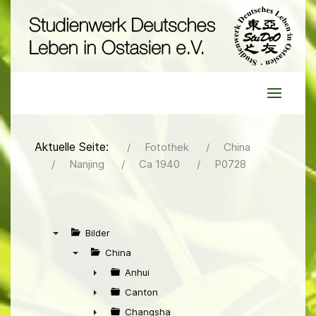
Aktuelle Seite:
Fotothek
China
Nanjing
Ca 1940
P0728
Bilder
▼
China
▼
Anhui
►
Canton
►
Changsha