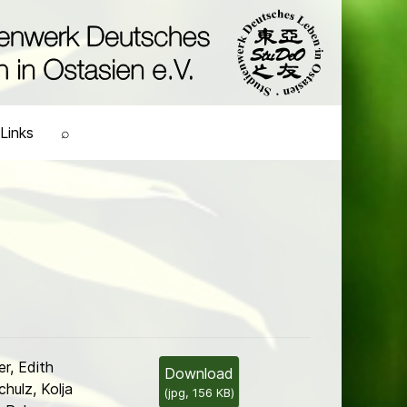
Links
⌕
r, Edith
Download
hulz, Kolja
(
jpg,
156 KB
)