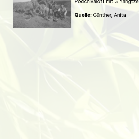
Podchivaloff mit 3 Yangtz
d
Quelle:
Günther, Anita