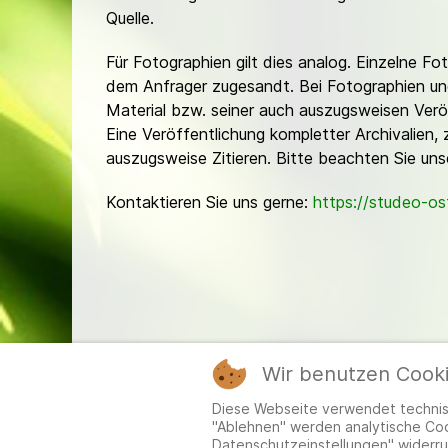
Quelle.
Für Fotographien gilt dies analog. Einzelne 
dem Anfrager zugesandt. Bei Fotographien und 
Material bzw. seiner auch auszugsweisen Verö
Eine Veröffentlichung kompletter Archivalien, 
auszugsweise Zitieren. Bitte beachten Sie un
Kontaktieren Sie uns gerne:
https://studeo-o
Wir benutzen Cook
Mitgl
Diese Webseite verwendet technisc
"Ablehnen" werden analytische Cook
Datenschutzeinstellungen" widerru