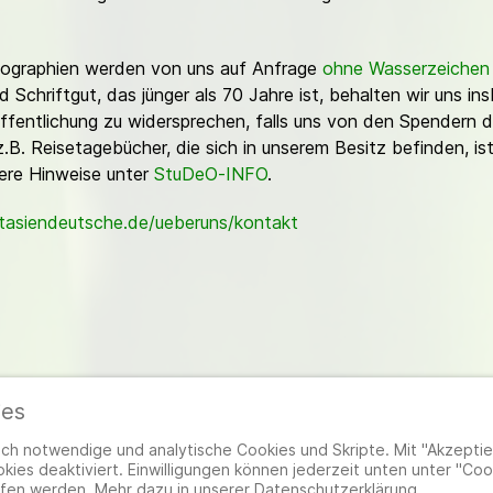
Fotographien werden von uns auf Anfrage
ohne Wasserzeichen
Schriftgut, das jünger als 70 Jahre ist, behalten wir uns ins
ffentlichung zu widersprechen, falls uns von den Spendern d
z.B. Reisetagebücher, die sich in unserem Besitz befinden, is
sere Hinweise unter
StuDeO-INFO
.
stasiendeutsche.de/ueberuns/kontakt
ies
ieder
|
Impressum
|
Datenschutzerklärung
|
Cookie- und Datenschutzeinstel
h notwendige und analytische Cookies und Skripte. Mit "Akzeptier
ies deaktiviert. Einwilligungen können jederzeit unten unter "Coo
fen werden. Mehr dazu in unserer Datenschutzerklärung.