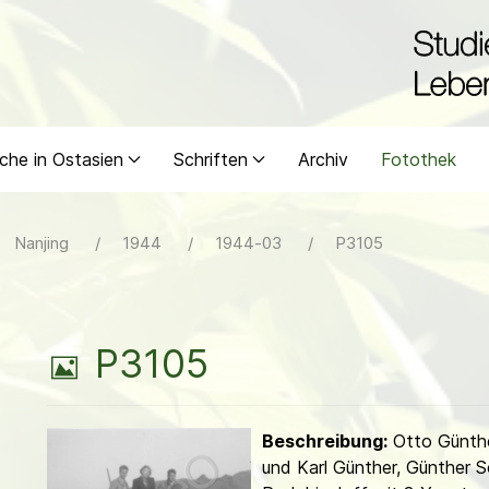
che in Ostasien
Schriften
Archiv
Fotothek
Nanjing
1944
1944-03
P3105
B
P3105
i
Beschreibung:
Otto Günthe
l
und Karl Günther, Günther Sc