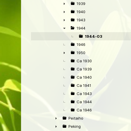
►
1939
►
1940
►
1943
►
1944
▼
1944-03
1946
1950
►
Ca 1930
Ca 1939
Ca 1940
Ca 1941
Ca 1943
Ca 1944
Ca 1946
Peitaiho
►
Peking