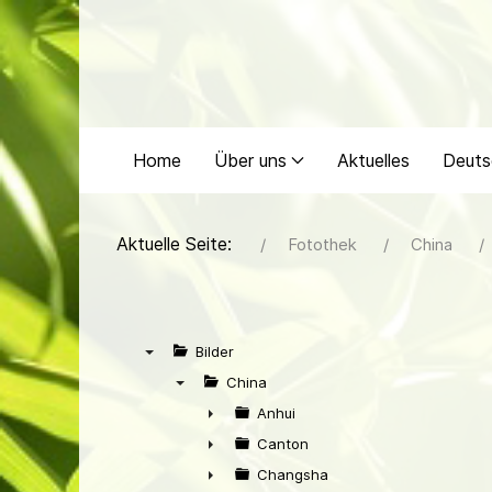
Home
Über uns
Aktuelles
Deuts
Aktuelle Seite:
Fotothek
China
Bilder
▼
China
▼
Anhui
►
Canton
►
Changsha