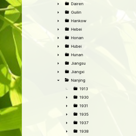
►
Dairen
►
Guilin
►
Hankow
►
Hebei
►
Honan
►
Hubei
►
Hunan
►
Jiangsu
►
Jiangxi
►
Nanjing
▼
1913
1930
►
1931
►
1935
►
1937
►
1938