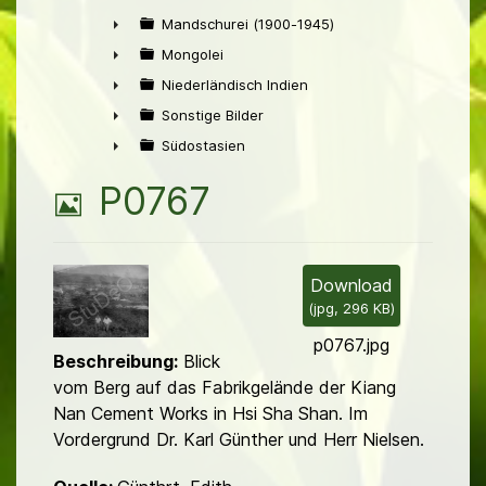
►
Mandschurei (1900-1945)
►
Mongolei
►
Niederländisch Indien
►
Sonstige Bilder
►
Südostasien
►
B
P0767
i
l
Download
(
jpg,
296 KB
)
d
p0767.jpg
Beschreibung:
Blick
vom Berg auf das Fabrikgelände der Kiang
Nan Cement Works in Hsi Sha Shan. Im
Vordergrund Dr. Karl Günther und Herr Nielsen.