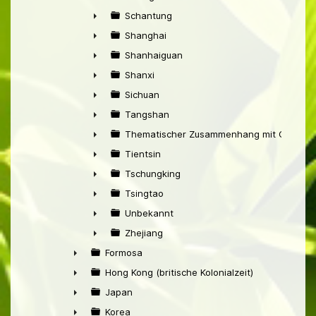
►
Schantung
►
Shanghai
►
Shanhaiguan
►
Shanxi
►
Sichuan
►
Tangshan
►
Thematischer Zusammenhang mit China
►
Tientsin
►
Tschungking
►
Tsingtao
►
Unbekannt
►
Zhejiang
►
Formosa
►
Hong Kong (britische Kolonialzeit)
►
Japan
►
Korea