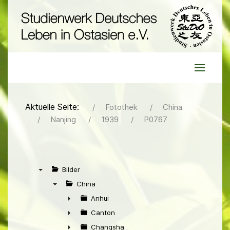
Aktuelle Seite:
Fotothek
China
Nanjing
1939
P0767
Bilder
▼
China
▼
Anhui
►
Canton
►
Changsha