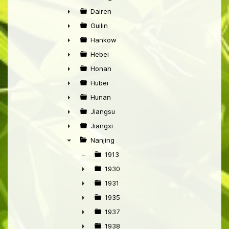
►
Dairen
►
Guilin
►
Hankow
►
Hebei
►
Honan
►
Hubei
►
Hunan
►
Jiangsu
►
Jiangxi
►
Nanjing
▼
1913
1930
►
1931
►
1935
►
1937
►
1938