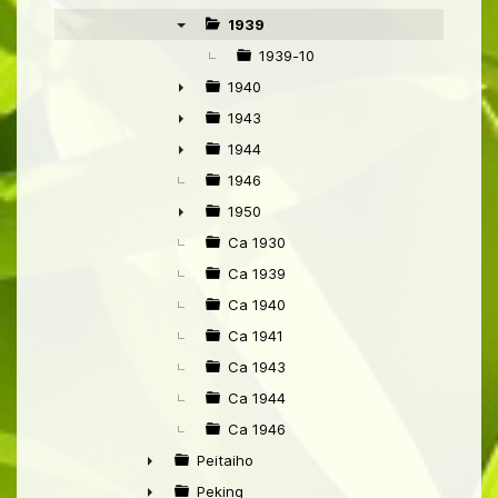
►
1939
▼
1939-10
1940
►
1943
►
1944
►
1946
1950
►
Ca 1930
Ca 1939
Ca 1940
Ca 1941
Ca 1943
Ca 1944
Ca 1946
Peitaiho
►
Peking