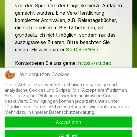
von den Spendern der Originale hierzu Auflagen
gemacht wurden. Eine Veröffentlichung
kompletter Archivalien, z.B. Reisetagebücher,
die sich in unserem Besitz befinden, ist
grundsätzlich nicht möglich, sondern nur das
auszugsweise Zitieren. Bitte beachten Sie
unsere Hinweise unter
StuDeO-INFO
.
Kontaktieren Sie uns gerne:
https://studeo-
ostasiendeutsche.de/ueberuns/kontakt
Wir benutzen Cookies
Diese Webseite verwendet technisch notwendige und
analytische Cookies und Skripte. Mit "Akzeptieren" stimmen
Sie allen zu, bei "Ablehnen" werden analytische Cookies
deaktiviert. Einwilligungen können jederzeit unten unter
"Cookie- und Datenschutzeinstellungen" widerrufen werden.
Mehr dazu in unserer Datenschutzerklärung.
Mitglieder
|
Impressum
|
Datenschutzerklärung
|
Cookie-
und Datenschutzeinstellungen
Akzeptieren
Ablehnen