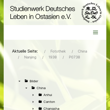
Aktuelle Seite:
Fotothek
China
Nanjing
1938
P0738
Bilder
▼
China
▼
Anhui
►
Canton
►
Changsha