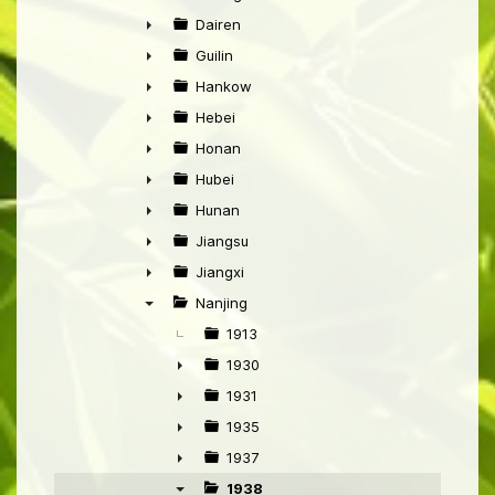
►
Dairen
►
Guilin
►
Hankow
►
Hebei
►
Honan
►
Hubei
►
Hunan
►
Jiangsu
►
Jiangxi
►
Nanjing
▼
1913
1930
►
1931
►
1935
►
1937
►
1938