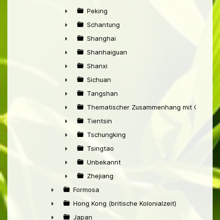
►
Peking
►
Schantung
►
Shanghai
►
Shanhaiguan
►
Shanxi
►
Sichuan
►
Tangshan
►
Thematischer Zusammenhang mit China
►
Tientsin
►
Tschungking
►
Tsingtao
►
Unbekannt
►
Zhejiang
►
Formosa
►
Hong Kong (britische Kolonialzeit)
►
Japan