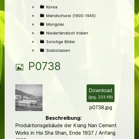
►
Korea
►
Mandschurei (1900-1945)
►
Mongolei
►
Niederländisch Indien
►
Sonstige Bilder
►
Südostasien
►
B
P0738
i
l
Download
(
jpg,
233 KB
)
d
p0738.jpg
Beschreibung:
Produktionsgebäude der Kiang Nan Cement
Works in Hsi Sha Shan, Ende 1937 / Anfang