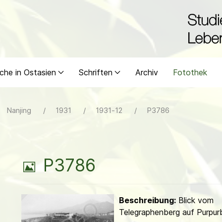
che in Ostasien
Schriften
Archiv
Fotothek
Nanjing
1931
1931-12
P3786
B
P3786
i
Beschreibung:
Blick vom
l
Telegraphenberg auf Purpur