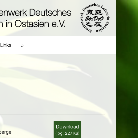
Links
⌕
Download
berge.
(
jpg,
227 KB
)