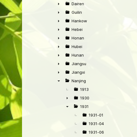
►
Dairen
►
Guilin
►
Hankow
►
Hebei
►
Honan
►
Hubei
►
Hunan
►
Jiangsu
►
Jiangxi
►
Nanjing
▼
1913
1930
►
1931
▼
1931-01
1931-04
1931-06