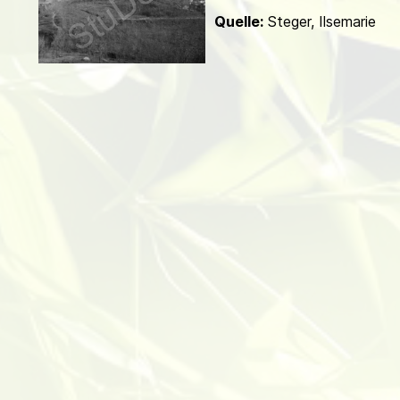
d
Quelle:
Steger, Ilsemarie