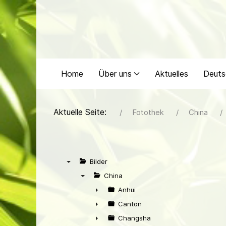
Home
Über uns
Aktuelles
Deuts
Aktuelle Seite:
Fotothek
China
Bilder
▼
China
▼
Anhui
►
Canton
►
Changsha