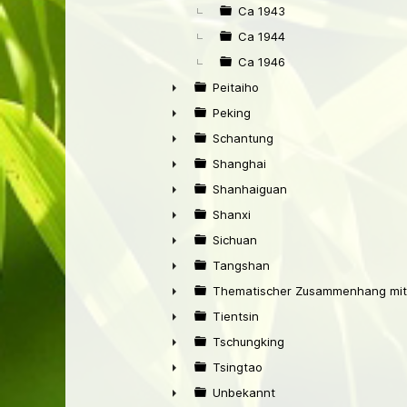
Ca 1943
Ca 1944
Ca 1946
Peitaiho
►
Peking
►
Schantung
►
Shanghai
►
Shanhaiguan
►
Shanxi
►
Sichuan
►
Tangshan
►
Thematischer Zusammenhang mit
►
Tientsin
►
Tschungking
►
Tsingtao
►
Unbekannt