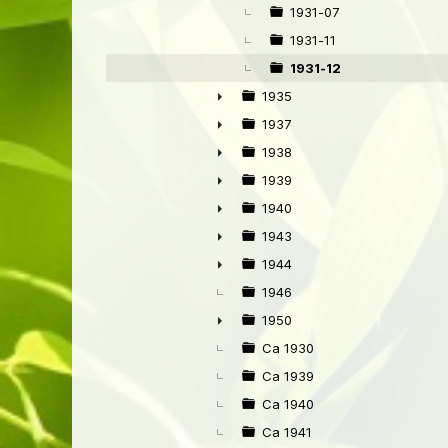
1931-07
1931-11
1931-12
1935
►
1937
►
1938
►
1939
►
1940
►
1943
►
1944
►
1946
1950
►
Ca 1930
Ca 1939
Ca 1940
Ca 1941