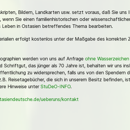
ripten, Bildern, Landkarten usw. setzt voraus, daß Sie uns 
or, wenn Sie einen familienhistorischen oder wissenschaftlic
es Leben in Ostasien betreffendes Thema bearbeiten.
erialien erfolgt kostenlos unter der Maßgabe des korrekten 
Fotographien werden von uns auf Anfrage
ohne Wasserzeichen
Schriftgut, das jünger als 70 Jahre ist, behalten wir uns ins
ffentlichung zu widersprechen, falls uns von den Spendern d
z.B. Reisetagebücher, die sich in unserem Besitz befinden, is
sere Hinweise unter
StuDeO-INFO
.
stasiendeutsche.de/ueberuns/kontakt