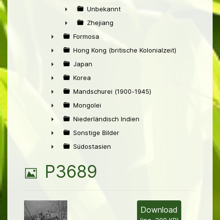
►
Unbekannt
►
Zhejiang
►
Formosa
►
Hong Kong (britische Kolonialzeit)
►
Japan
►
Korea
►
Mandschurei (1900-1945)
►
Mongolei
►
Niederländisch Indien
►
Sonstige Bilder
►
Südostasien
►
B
P3689
i
l
Download