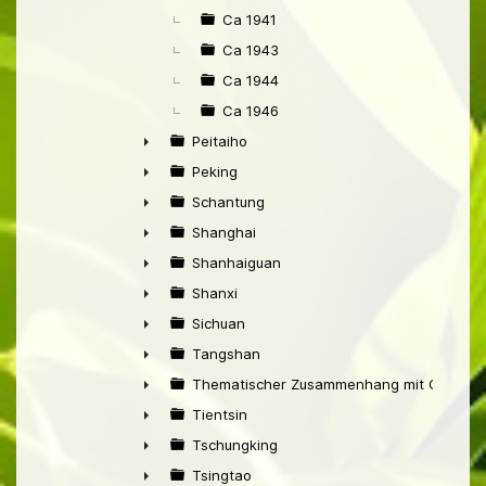
Ca 1941
Ca 1943
Ca 1944
Ca 1946
Peitaiho
►
Peking
►
Schantung
►
Shanghai
►
Shanhaiguan
►
Shanxi
►
Sichuan
►
Tangshan
►
Thematischer Zusammenhang mit China
►
Tientsin
►
Tschungking
►
Tsingtao