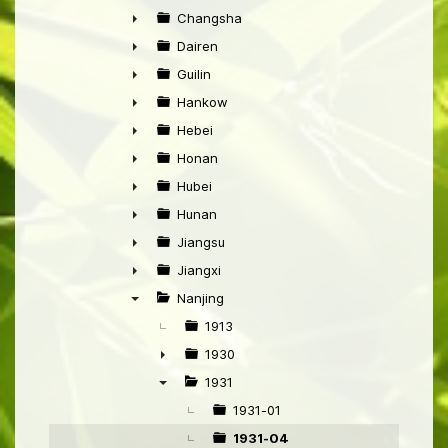
►
Changsha
►
Dairen
►
Guilin
►
Hankow
►
Hebei
►
Honan
►
Hubei
►
Hunan
►
Jiangsu
►
Jiangxi
►
Nanjing
▼
1913
1930
►
1931
▼
1931-01
1931-04