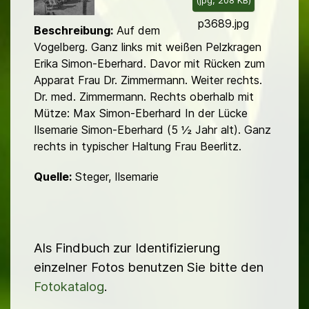
(
jpg,
208 KB
)
d
p3689.jpg
Beschreibung:
Auf dem
Vogelberg. Ganz links mit weißen Pelzkragen
Erika Simon-Eberhard. Davor mit Rücken zum
Apparat Frau Dr. Zimmermann. Weiter rechts.
Dr. med. Zimmermann. Rechts oberhalb mit
Mütze: Max Simon-Eberhard In der Lücke
Ilsemarie Simon-Eberhard (5 ½ Jahr alt). Ganz
rechts in typischer Haltung Frau Beerlitz.
Quelle:
Steger, Ilsemarie
Als Findbuch zur Identifizierung
einzelner Fotos benutzen Sie bitte den
Fotokatalog
.