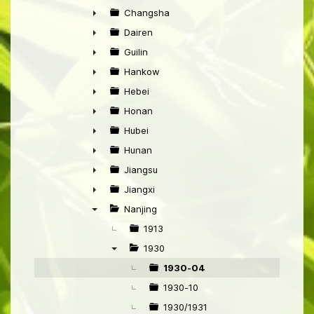
►
Changsha
►
Dairen
►
Guilin
►
Hankow
►
Hebei
►
Honan
►
Hubei
►
Hunan
►
Jiangsu
►
Jiangxi
►
Nanjing
▼
1913
1930
▼
1930-04
1930-10
1930/1931