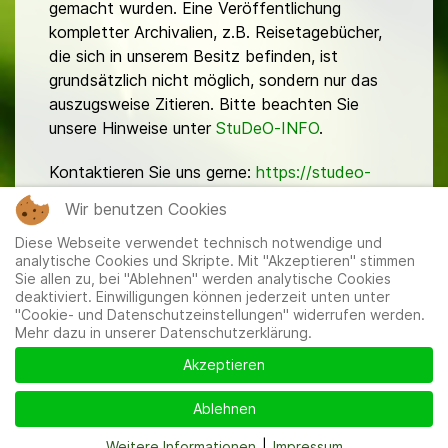
gemacht wurden. Eine Veröffentlichung
kompletter Archivalien, z.B. Reisetagebücher,
die sich in unserem Besitz befinden, ist
grundsätzlich nicht möglich, sondern nur das
auszugsweise Zitieren. Bitte beachten Sie
unsere Hinweise unter
StuDeO-INFO
.
Kontaktieren Sie uns gerne:
https://studeo-
ostasiendeutsche.de/ueberuns/kontakt
Wir benutzen Cookies
Diese Webseite verwendet technisch notwendige und
analytische Cookies und Skripte. Mit "Akzeptieren" stimmen
Sie allen zu, bei "Ablehnen" werden analytische Cookies
deaktiviert. Einwilligungen können jederzeit unten unter
"Cookie- und Datenschutzeinstellungen" widerrufen werden.
Mehr dazu in unserer Datenschutzerklärung.
Mitglieder
|
Impressum
|
Datenschutzerklärung
|
Cookie-
und Datenschutzeinstellungen
Akzeptieren
Ablehnen
Weitere Informationen
|
Impressum