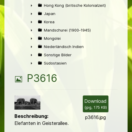
►
Hong Kong (britische Kolonialzeit)
►
Japan
►
Korea
►
Mandschurei (1900-1945)
►
Mongolei
►
Niederländisch Indien
►
Sonstige Bilder
►
Südostasien
►
B
P3616
i
l
Download
(
jpg,
175 KB
)
d
Beschreibung:
p3616.jpg
Elefanten in Geisterallee.