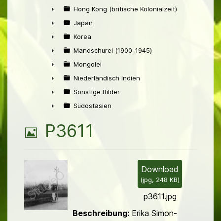
►
Hong Kong (britische Kolonialzeit)
►
Japan
►
Korea
►
Mandschurei (1900-1945)
►
Mongolei
►
Niederländisch Indien
►
Sonstige Bilder
►
Südostasien
►
B
P3611
i
l
Download
(
jpg,
248 KB
)
d
p3611.jpg
Beschreibung:
Erika Simon-