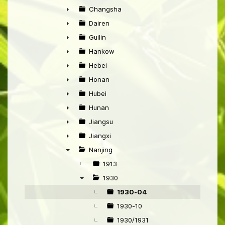
►
Changsha
►
Dairen
►
Guilin
►
Hankow
►
Hebei
►
Honan
►
Hubei
►
Hunan
►
Jiangsu
►
Jiangxi
►
Nanjing
▼
1913
1930
▼
1930-04
1930-10
1930/1931