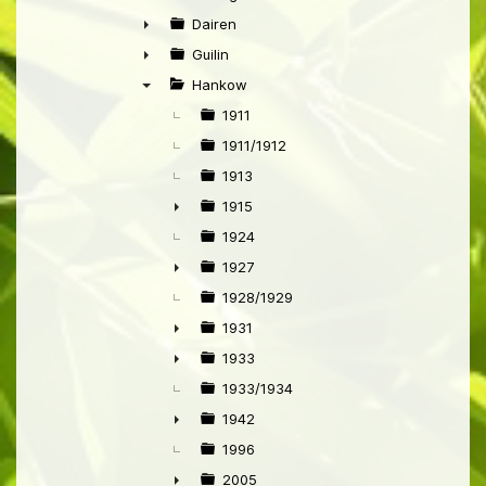
►
Dairen
►
Guilin
►
Hankow
▼
1911
1911/1912
1913
1915
►
1924
1927
►
1928/1929
1931
►
1933
►
1933/1934
1942
►
1996
2005