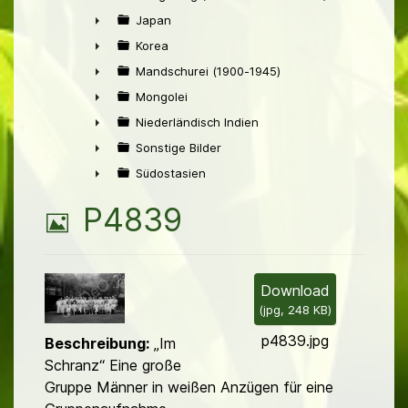
►
Japan
►
Korea
►
Mandschurei (1900-1945)
►
Mongolei
►
Niederländisch Indien
►
Sonstige Bilder
►
Südostasien
►
B
P4839
i
l
Download
(
jpg,
248 KB
)
d
p4839.jpg
Beschreibung:
„Im
Schranz“ Eine große
Gruppe Männer in weißen Anzügen für eine