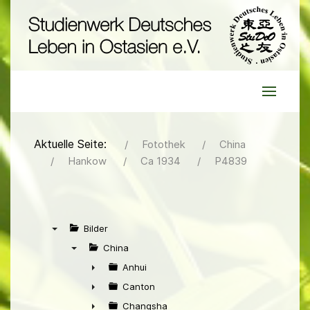
Aktuelle Seite:
Fotothek
China
Hankow
Ca 1934
P4839
Bilder
▼
China
▼
Anhui
►
Canton
►
Changsha