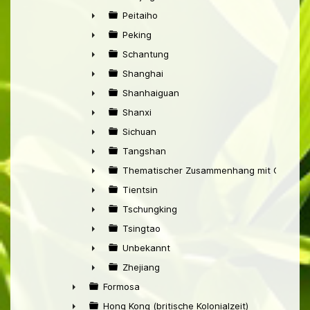
►
Peitaiho
►
Peking
►
Schantung
►
Shanghai
►
Shanhaiguan
►
Shanxi
►
Sichuan
►
Tangshan
►
Thematischer Zusammenhang mit China
►
Tientsin
►
Tschungking
►
Tsingtao
►
Unbekannt
►
Zhejiang
►
Formosa
►
Hong Kong (britische Kolonialzeit)