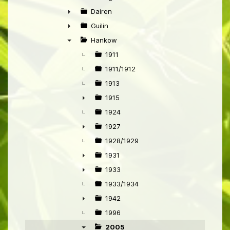
►
Dairen
►
Guilin
►
Hankow
▼
1911
1911/1912
1913
1915
►
1924
1927
►
1928/1929
1931
►
1933
►
1933/1934
1942
►
1996
2005