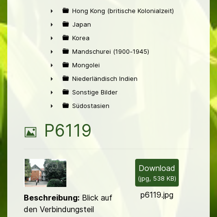
►
Hong Kong (britische Kolonialzeit)
►
Japan
►
Korea
►
Mandschurei (1900-1945)
►
Mongolei
►
Niederländisch Indien
►
Sonstige Bilder
►
Südostasien
►
B
P6119
i
l
Download
(
jpg,
538 KB
)
d
p6119.jpg
Beschreibung:
Blick auf
den Verbindungsteil