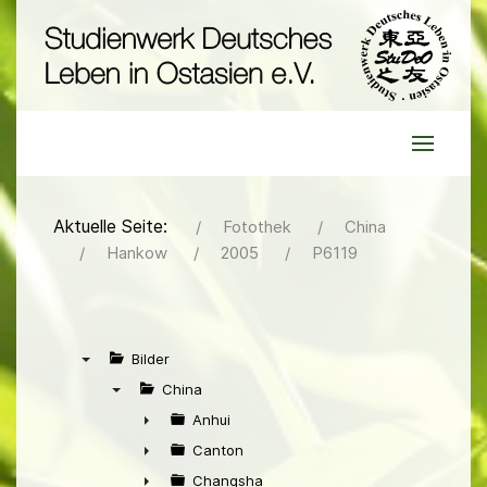
Aktuelle Seite:
Fotothek
China
Hankow
2005
P6119
Bilder
▼
China
▼
Anhui
►
Canton
►
Changsha