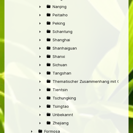
►
Nanjing
►
Peitaiho
►
Peking
►
Schantung
►
Shanghai
►
Shanhaiguan
►
Shanxi
►
Sichuan
►
Tangshan
►
Thematischer Zusammenhang mit China
►
Tientsin
►
Tschungking
►
Tsingtao
►
Unbekannt
►
Zhejiang
►
Formosa