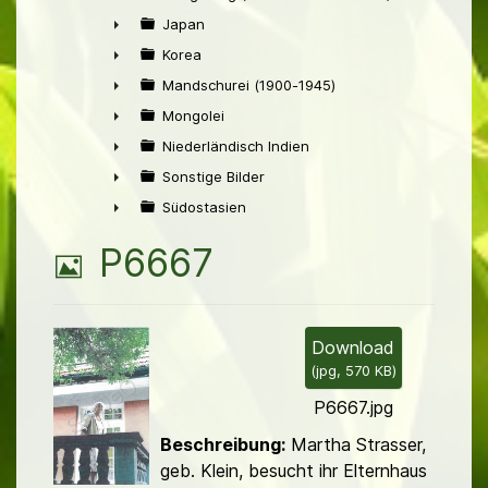
►
Japan
►
Korea
►
Mandschurei (1900-1945)
►
Mongolei
►
Niederländisch Indien
►
Sonstige Bilder
►
Südostasien
►
B
P6667
i
l
Download
(
jpg,
570 KB
)
d
P6667.jpg
Beschreibung:
Martha Strasser,
geb. Klein, besucht ihr Elternhaus