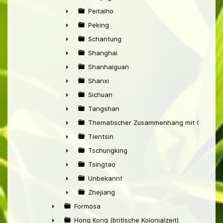
►
Peitaiho
►
Peking
►
Schantung
►
Shanghai
►
Shanhaiguan
►
Shanxi
►
Sichuan
►
Tangshan
►
Thematischer Zusammenhang mit China
►
Tientsin
►
Tschungking
►
Tsingtao
►
Unbekannt
►
Zhejiang
►
Formosa
►
Hong Kong (britische Kolonialzeit)