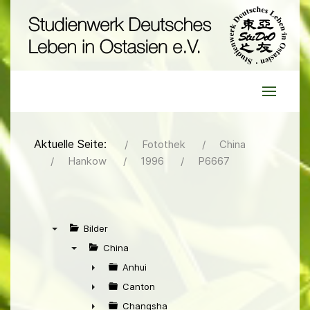
Aktuelle Seite:
Fotothek
China
Hankow
1996
P6667
Bilder
▼
China
▼
Anhui
►
Canton
►
Changsha