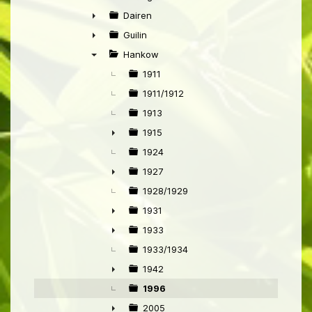
►
Dairen
►
Guilin
►
Hankow
▼
1911
1911/1912
1913
1915
►
1924
1927
►
1928/1929
1931
►
1933
►
1933/1934
1942
►
1996
2005