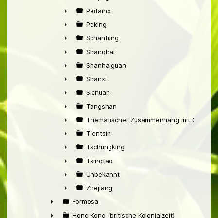
►
Peitaiho
►
Peking
►
Schantung
►
Shanghai
►
Shanhaiguan
►
Shanxi
►
Sichuan
►
Tangshan
►
Thematischer Zusammenhang mit China
►
Tientsin
►
Tschungking
►
Tsingtao
►
Unbekannt
►
Zhejiang
►
Formosa
►
Hong Kong (britische Kolonialzeit)