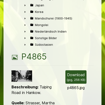
►
Japan
►
Korea
►
Mandschurei (1900-1945)
►
Mongolei
►
Niederländisch Indien
►
Sonstige Bilder
►
Südostasien
►
B
P4865
i
l
Download
(
jpg,
256 KB
)
d
Beschreibung:
Tuiping
p4865.jpg
Road in Hankow.
Quelle:
Strasser, Martha