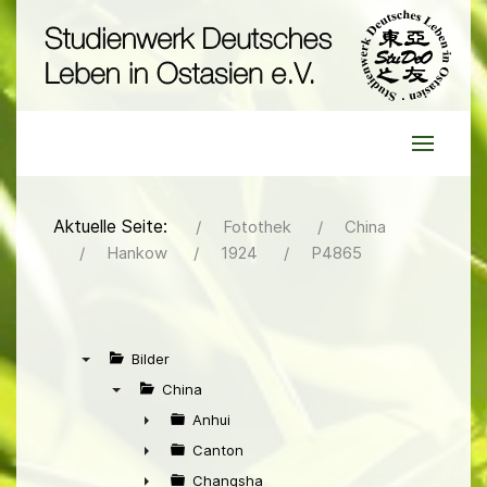
Aktuelle Seite:
Fotothek
China
Hankow
1924
P4865
Bilder
▼
China
▼
Anhui
►
Canton
►
Changsha