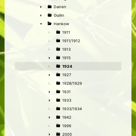
►
Dairen
►
Guilin
►
Hankow
▼
1911
1911/1912
1913
1915
►
1924
1927
►
1928/1929
1931
►
1933
►
1933/1934
1942
►
1996
2005