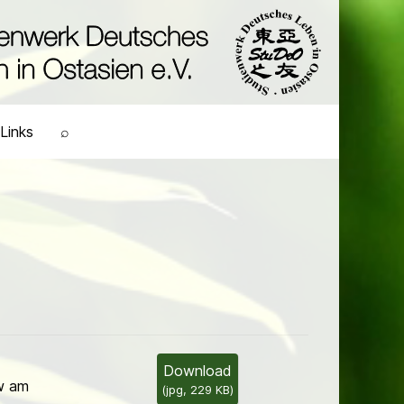
Links
⌕
Download
w am
(
jpg,
229 KB
)