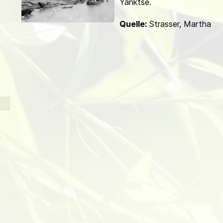
Yanktse.
d
Quelle:
Strasser, Martha