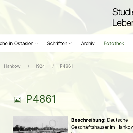
che in Ostasien
Schriften
Archiv
Fotothek
Hankow
1924
P4861
B
P4861
i
Beschreibung:
Deutsche
l
Geschäftshäuser im Hanko