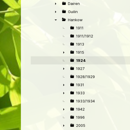
►
Dairen
►
Guilin
►
Hankow
▼
1911
1911/1912
1913
1915
►
1924
1927
►
1928/1929
1931
►
1933
►
1933/1934
1942
►
1996
2005