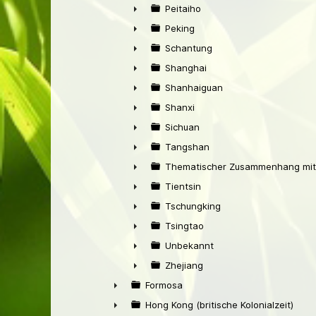
►
Peitaiho
►
Peking
►
Schantung
►
Shanghai
►
Shanhaiguan
►
Shanxi
►
Sichuan
►
Tangshan
►
Thematischer Zusammenhang mit
►
Tientsin
►
Tschungking
►
Tsingtao
►
Unbekannt
►
Zhejiang
►
Formosa
►
Hong Kong (britische Kolonialzeit)