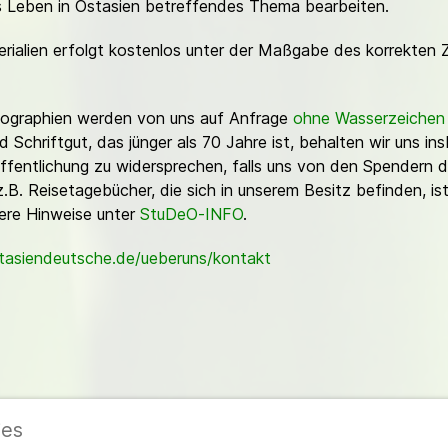
es Leben in Ostasien betreffendes Thema bearbeiten.
erialien erfolgt kostenlos unter der Maßgabe des korrekten 
Fotographien werden von uns auf Anfrage
ohne Wasserzeichen
Schriftgut, das jünger als 70 Jahre ist, behalten wir uns ins
ffentlichung zu widersprechen, falls uns von den Spendern d
z.B. Reisetagebücher, die sich in unserem Besitz befinden, is
sere Hinweise unter
StuDeO-INFO
.
stasiendeutsche.de/ueberuns/kontakt
ies
ieder
|
Impressum
|
Datenschutzerklärung
|
Cookie- und Datenschutzeinstel