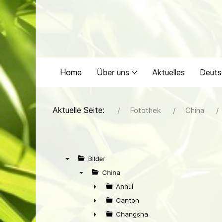
Home
Über uns
Aktuelles
Deuts
Aktuelle Seite:
Fotothek
China
Bilder
▼
China
▼
Anhui
►
Canton
►
Changsha