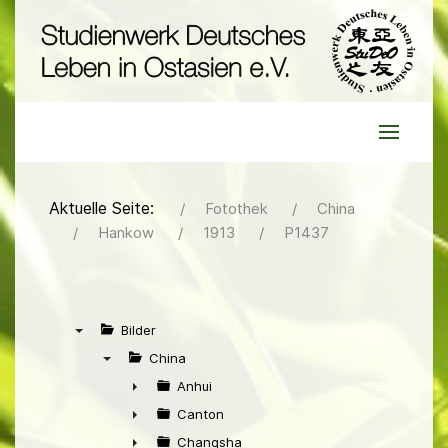
Aktuelle Seite:
Fotothek
China
Hankow
1913
P1437
Bilder
▼
China
▼
Anhui
►
Canton
►
Changsha