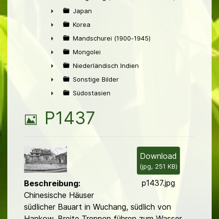
►
Japan
►
Korea
►
Mandschurei (1900-1945)
►
Mongolei
►
Niederländisch Indien
►
Sonstige Bilder
►
Südostasien
►
B
P1437
i
l
Download
(
jpg,
251 KB
)
d
p1437.jpg
Beschreibung:
Chinesische Häuser
südlicher Bauart in Wuchang, südlich von
Hankow. Breite Treppen führen zum Wasser.