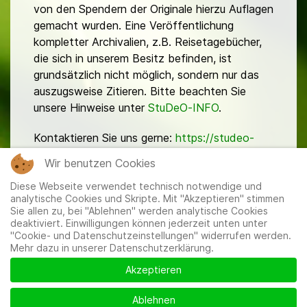
von den Spendern der Originale hierzu Auflagen
gemacht wurden. Eine Veröffentlichung
kompletter Archivalien, z.B. Reisetagebücher,
die sich in unserem Besitz befinden, ist
grundsätzlich nicht möglich, sondern nur das
auszugsweise Zitieren. Bitte beachten Sie
unsere Hinweise unter
StuDeO-INFO
.
Kontaktieren Sie uns gerne:
https://studeo-
ostasiendeutsche.de/ueberuns/kontakt
Wir benutzen Cookies
Diese Webseite verwendet technisch notwendige und
analytische Cookies und Skripte. Mit "Akzeptieren" stimmen
Sie allen zu, bei "Ablehnen" werden analytische Cookies
deaktiviert. Einwilligungen können jederzeit unten unter
"Cookie- und Datenschutzeinstellungen" widerrufen werden.
Mehr dazu in unserer Datenschutzerklärung.
Mitglieder
|
Impressum
|
Datenschutzerklärung
|
Cookie-
und Datenschutzeinstellungen
Akzeptieren
Ablehnen