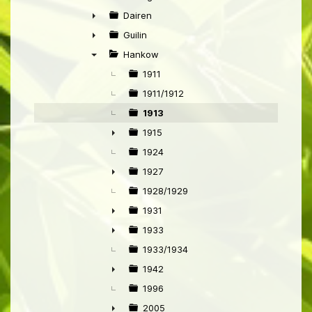
►
Dairen
►
Guilin
►
Hankow
▼
1911
1911/1912
1913
1915
►
1924
1927
►
1928/1929
1931
►
1933
►
1933/1934
1942
►
1996
2005