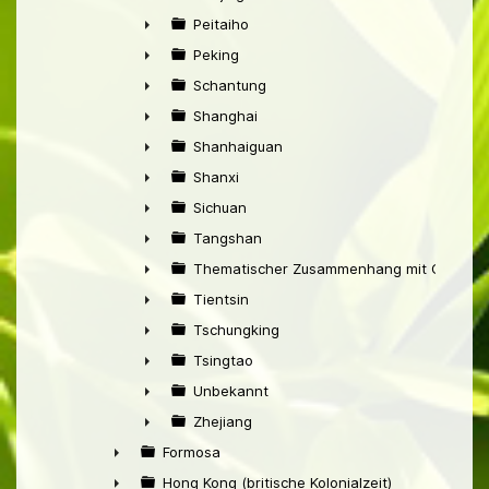
►
Peitaiho
►
Peking
►
Schantung
►
Shanghai
►
Shanhaiguan
►
Shanxi
►
Sichuan
►
Tangshan
►
Thematischer Zusammenhang mit China
►
Tientsin
►
Tschungking
►
Tsingtao
►
Unbekannt
►
Zhejiang
►
Formosa
►
Hong Kong (britische Kolonialzeit)