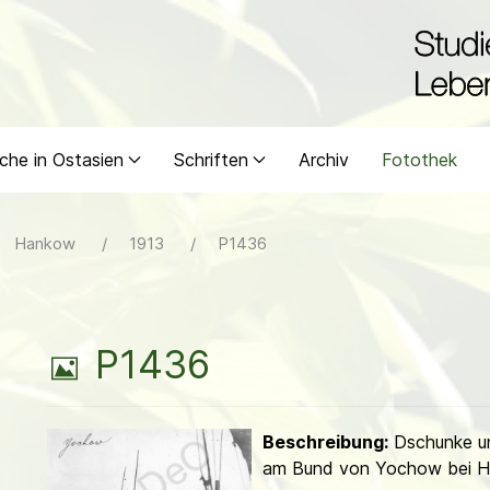
che in Ostasien
Schriften
Archiv
Fotothek
Hankow
1913
P1436
B
P1436
i
Beschreibung:
Dschunke un
l
am Bund von Yochow bei H