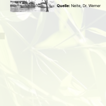
d
Quelle:
Neite, Dr. Werner