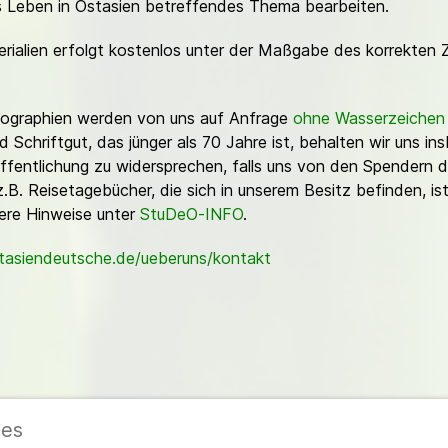
es Leben in Ostasien betreffendes Thema bearbeiten.
erialien erfolgt kostenlos unter der Maßgabe des korrekten 
Fotographien werden von uns auf Anfrage
ohne Wasserzeichen
Schriftgut, das jünger als 70 Jahre ist, behalten wir uns ins
ffentlichung zu widersprechen, falls uns von den Spendern d
z.B. Reisetagebücher, die sich in unserem Besitz befinden, is
sere Hinweise unter
StuDeO-INFO
.
stasiendeutsche.de/ueberuns/kontakt
ies
ieder
|
Impressum
|
Datenschutzerklärung
|
Cookie- und Datenschutzeinstel