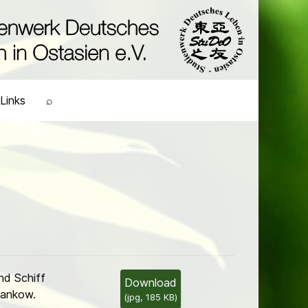
Links
⌕
d Schiff
Download
ankow.
(
jpg,
185 KB
)