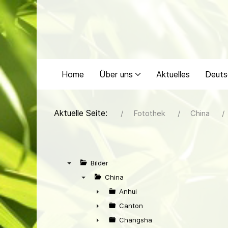
Home
Über uns
Aktuelles
Deuts
Aktuelle Seite:
Fotothek
China
Bilder
▼
China
▼
Anhui
►
Canton
►
Changsha