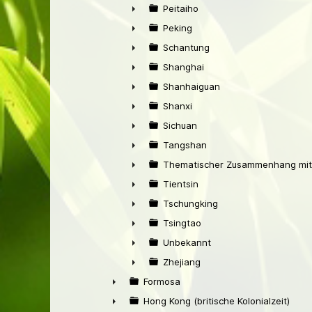
►
Peitaiho
►
Peking
►
Schantung
►
Shanghai
►
Shanhaiguan
►
Shanxi
►
Sichuan
►
Tangshan
►
Thematischer Zusammenhang mit
►
Tientsin
►
Tschungking
►
Tsingtao
►
Unbekannt
►
Zhejiang
►
Formosa
►
Hong Kong (britische Kolonialzeit)