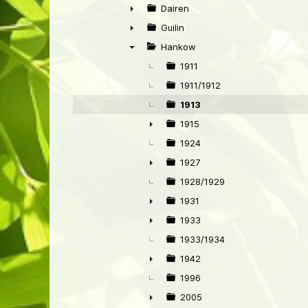
►
Dairen
►
Guilin
►
Hankow
▼
1911
1911/1912
1913
1915
►
1924
1927
►
1928/1929
1931
►
1933
►
1933/1934
1942
►
1996
2005