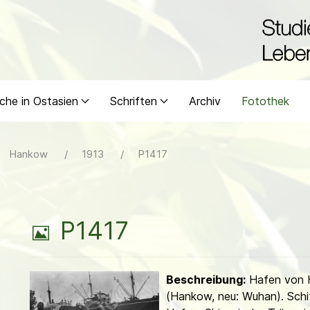
che in Ostasien
Schriften
Archiv
Fotothek
Hankow
1913
P1417
B
P1417
i
Beschreibung:
Hafen von 
l
(Hankow, neu: Wuhan). Schif