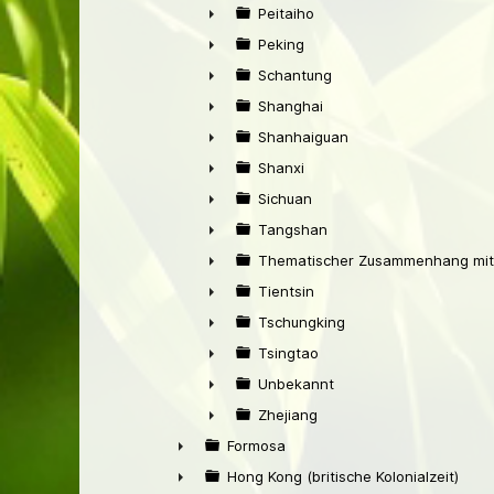
►
Peitaiho
►
Peking
►
Schantung
►
Shanghai
►
Shanhaiguan
►
Shanxi
►
Sichuan
►
Tangshan
►
Thematischer Zusammenhang mit
►
Tientsin
►
Tschungking
►
Tsingtao
►
Unbekannt
►
Zhejiang
►
Formosa
►
Hong Kong (britische Kolonialzeit)