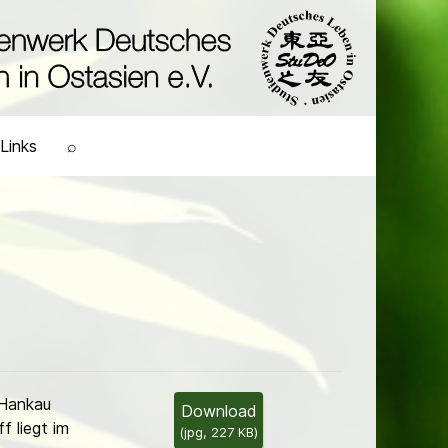
Links
⌕
Hankau
Download
f liegt im
(
jpg,
227 KB
)