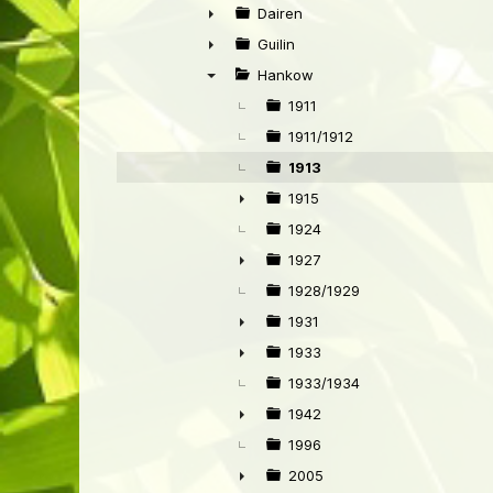
►
Dairen
►
Guilin
►
Hankow
▼
1911
1911/1912
1913
1915
►
1924
1927
►
1928/1929
1931
►
1933
►
1933/1934
1942
►
1996
2005