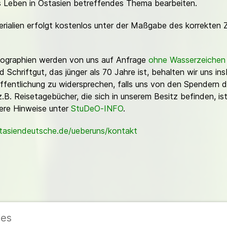
es Leben in Ostasien betreffendes Thema bearbeiten.
erialien erfolgt kostenlos unter der Maßgabe des korrekten 
Fotographien werden von uns auf Anfrage
ohne Wasserzeichen
Schriftgut, das jünger als 70 Jahre ist, behalten wir uns ins
ffentlichung zu widersprechen, falls uns von den Spendern d
z.B. Reisetagebücher, die sich in unserem Besitz befinden, is
sere Hinweise unter
StuDeO-INFO
.
stasiendeutsche.de/ueberuns/kontakt
ies
ieder
|
Impressum
|
Datenschutzerklärung
|
Cookie- und Datenschutzeinstel