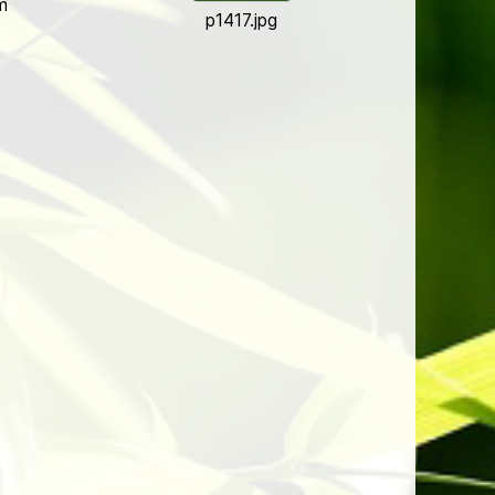
m
p1417.jpg