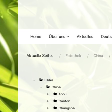
Home
Über uns
Aktuelles
Deuts
Aktuelle Seite:
Fotothek
China
Bilder
▼
China
▼
Anhui
►
Canton
►
Changsha