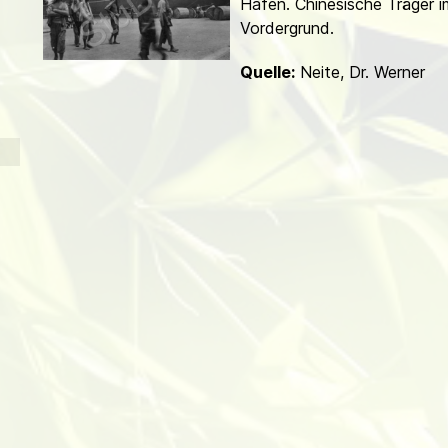
Hafen. Chinesische Träger i
d
Vordergrund.
Quelle:
Neite, Dr. Werner