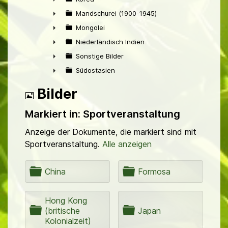
►
Mandschurei (1900-1945)
►
Mongolei
►
Niederländisch Indien
►
Sonstige Bilder
►
Südostasien
►
Bild
Bilder
Markiert in: Sportveranstaltung
Anzeige der Dokumente, die markiert sind mit
Sportveranstaltung.
Alle anzeigen
O
O
China
Formosa
r
r
d
d
n
Hong Kong
n
O
O
e
(britische
e
Japan
r
r
r
Kolonialzeit)
r