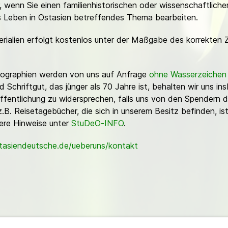
or, wenn Sie einen familienhistorischen oder wissenschaftlic
es Leben in Ostasien betreffendes Thema bearbeiten.
erialien erfolgt kostenlos unter der Maßgabe des korrekten 
Fotographien werden von uns auf Anfrage
ohne Wasserzeichen
Schriftgut, das jünger als 70 Jahre ist, behalten wir uns ins
ffentlichung zu widersprechen, falls uns von den Spendern d
z.B. Reisetagebücher, die sich in unserem Besitz befinden, is
sere Hinweise unter
StuDeO-INFO
.
stasiendeutsche.de/ueberuns/kontakt