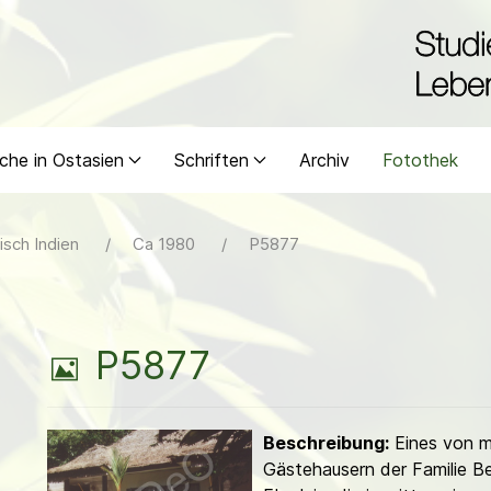
che in Ostasien
Schriften
Archiv
Fotothek
isch Indien
Ca 1980
P5877
B
P5877
i
Beschreibung:
Eines von m
l
Gästehausern der Familie B