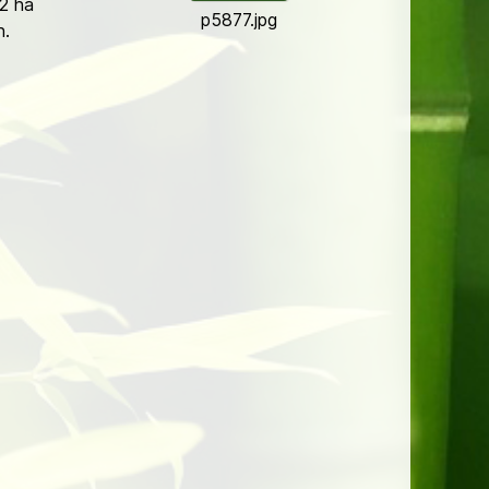
 2 ha
p5877.jpg
n.