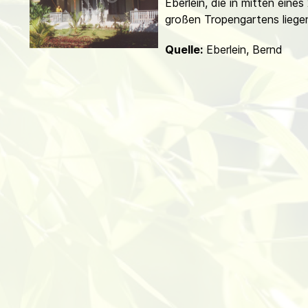
Eberlein, die in mitten eines
d
großen Tropengartens liege
Quelle:
Eberlein, Bernd