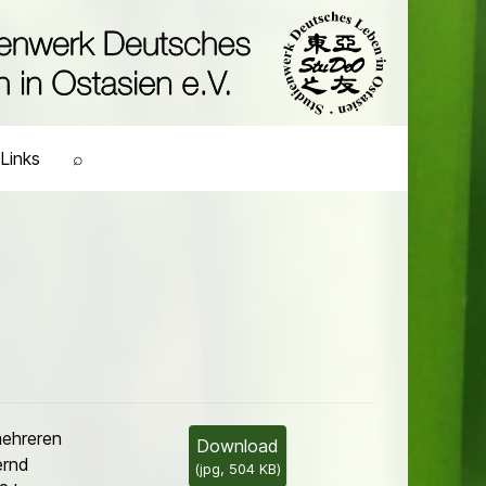
Links
⌕
ehreren
Download
ernd
(
jpg,
504 KB
)