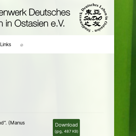
Links
⌕
nd“. (Manus
Download
(
jpg,
487 KB
)