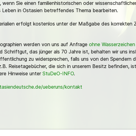
or, wenn Sie einen familienhistorischen oder wissenschaftlic
es Leben in Ostasien betreffendes Thema bearbeiten.
erialien erfolgt kostenlos unter der Maßgabe des korrekten 
Fotographien werden von uns auf Anfrage
ohne Wasserzeichen
Schriftgut, das jünger als 70 Jahre ist, behalten wir uns ins
ffentlichung zu widersprechen, falls uns von den Spendern d
z.B. Reisetagebücher, die sich in unserem Besitz befinden, is
sere Hinweise unter
StuDeO-INFO
.
stasiendeutsche.de/ueberuns/kontakt