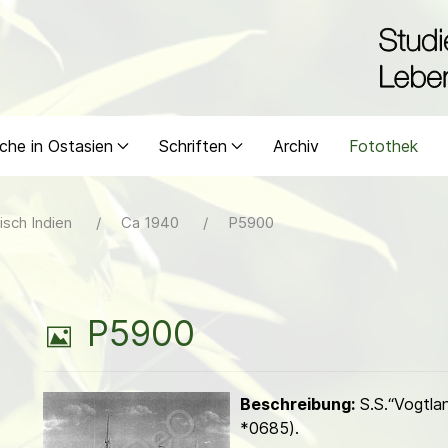
che in Ostasien
Schriften
Archiv
Fotothek
isch Indien
Ca 1940
P5900
B
P5900
i
Beschreibung:
S.S.“Vogtla
l
*0685).