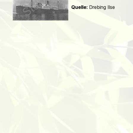
d
Quelle:
Drebing Ilse