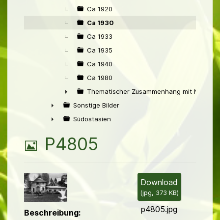
Ca 1920
Ca 1930
Ca 1933
Ca 1935
Ca 1940
Ca 1980
Thematischer Zusammenhang mit Niederl
►
Sonstige Bilder
►
Südostasien
►
B
P4805
i
l
Download
(
jpg,
373 KB
)
d
p4805.jpg
Beschreibung: