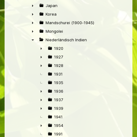
►
Japan
►
Korea
►
Mandschurei (1900-1945)
►
Mongolei
►
Niederländisch Indien
▼
1920
►
1927
►
1928
►
1931
1935
1936
►
1937
►
1939
►
1941
1954
►
1991