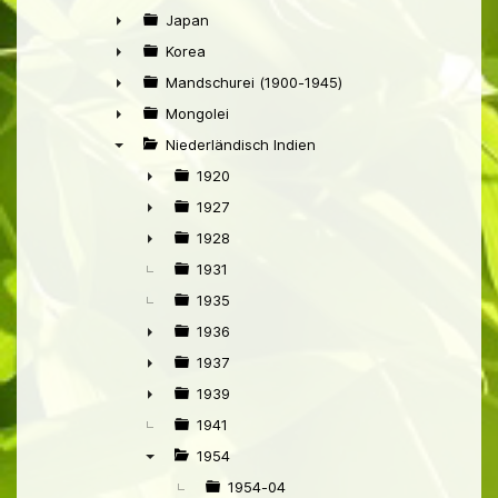
►
Japan
►
Korea
►
Mandschurei (1900-1945)
►
Mongolei
►
Niederländisch Indien
▼
1920
►
1927
►
1928
►
1931
1935
1936
►
1937
►
1939
►
1941
1954
▼
1954-04