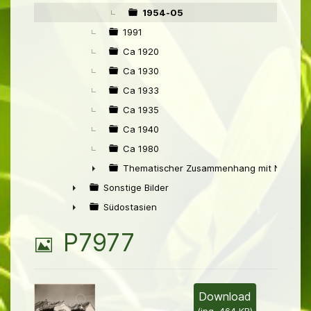
1954-05
1991
Ca 1920
Ca 1930
Ca 1933
Ca 1935
Ca 1940
Ca 1980
Thematischer Zusammenhang mit Niederl
►
Sonstige Bilder
►
Südostasien
►
B
P7977
i
l
Download