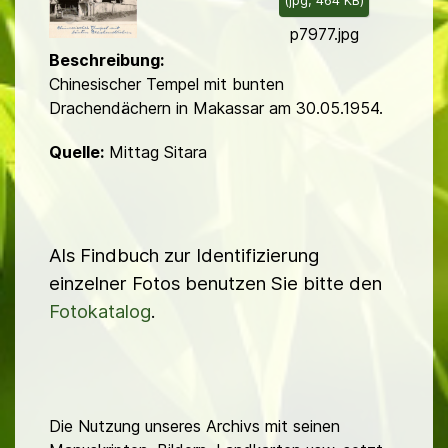
(
jpg,
464 KB
)
d
p7977.jpg
Beschreibung:
Chinesischer Tempel mit bunten
Drachendächern in Makassar am 30.05.1954.
Quelle:
Mittag Sitara
Als Findbuch zur Identifizierung
einzelner Fotos benutzen Sie bitte den
Fotokatalog
.
Die Nutzung unseres Archivs mit seinen