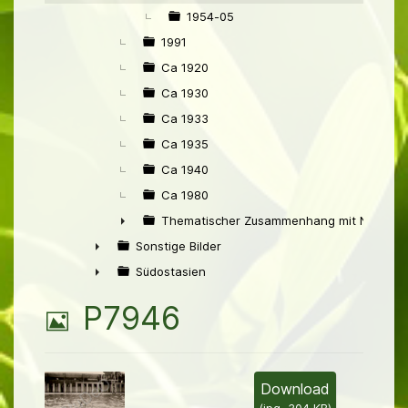
1954-05
1991
Ca 1920
Ca 1930
Ca 1933
Ca 1935
Ca 1940
Ca 1980
Thematischer Zusammenhang mit Niederl
►
Sonstige Bilder
►
Südostasien
►
B
P7946
i
l
Download