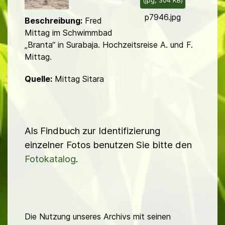
(
jpg,
304 KB
)
d
p7946.jpg
Beschreibung:
Fred
Mittag im Schwimmbad
„Branta“ in Surabaja. Hoch­zeits­reise A. und F.
Mittag.
Quelle:
Mittag Sitara
Als Findbuch zur Identifizierung
einzelner Fotos benutzen Sie bitte den
Fotokatalog
.
Die Nutzung unseres Archivs mit seinen