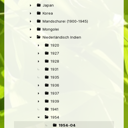
►
Japan
►
Korea
►
Mandschurei (1900-1945)
►
Mongolei
►
Niederländisch Indien
▼
1920
►
1927
►
1928
►
1931
1935
1936
►
1937
►
1939
►
1941
1954
▼
1954-04