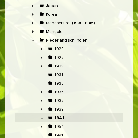
►
Japan
►
Korea
►
Mandschurei (1900-1945)
►
Mongolei
►
Niederländisch Indien
▼
1920
►
1927
►
1928
►
1931
1935
1936
►
1937
►
1939
►
1941
1954
►
1991