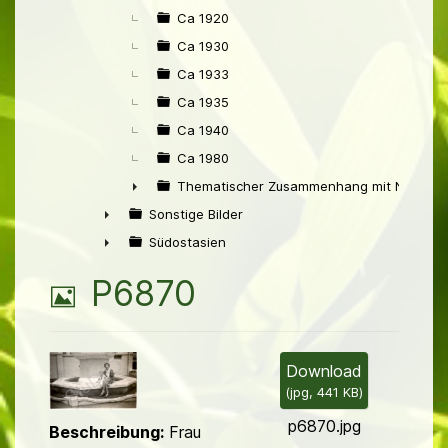
Ca 1920
Ca 1930
Ca 1933
Ca 1935
Ca 1940
Ca 1980
Thematischer Zusammenhang mit Niederl
►
Sonstige Bilder
►
Südostasien
►
B
P6870
i
l
Download
(
jpg,
441 KB
)
d
p6870.jpg
Beschreibung:
Frau