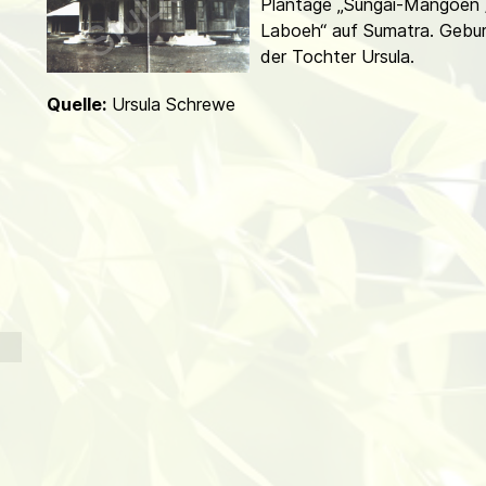
Plantage „Sungai-Mangoen 
d
Laboeh“ auf Sumatra. Gebu
der Tochter Ursula.
Quelle:
Ursula Schrewe