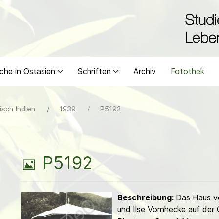
che in Ostasien
Schriften
Archiv
Fotothek
isch Indien
1939
P5192
B
P5192
i
Beschreibung:
Das Haus vo
l
und Ilse Vornhecke auf der 