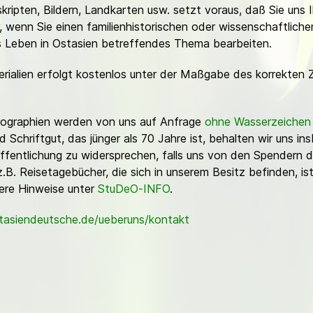
ripten, Bildern, Landkarten usw. setzt voraus, daß Sie uns 
or, wenn Sie einen familienhistorischen oder wissenschaftlic
es Leben in Ostasien betreffendes Thema bearbeiten.
erialien erfolgt kostenlos unter der Maßgabe des korrekten 
Fotographien werden von uns auf Anfrage
ohne Wasserzeichen
Schriftgut, das jünger als 70 Jahre ist, behalten wir uns ins
ffentlichung zu widersprechen, falls uns von den Spendern d
z.B. Reisetagebücher, die sich in unserem Besitz befinden, is
sere Hinweise unter
StuDeO-INFO
.
stasiendeutsche.de/ueberuns/kontakt