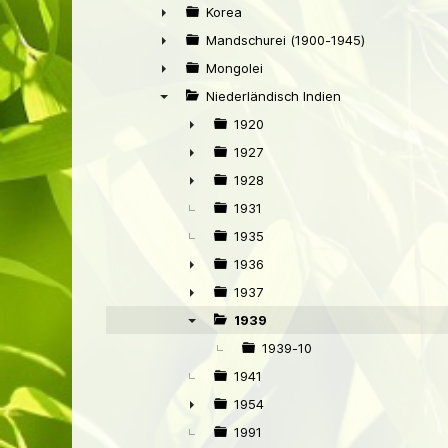
►
Korea
►
Mandschurei (1900-1945)
►
Mongolei
►
Niederländisch Indien
▼
1920
►
1927
►
1928
►
1931
1935
1936
►
1937
►
1939
▼
1939-10
1941
1954
►
1991