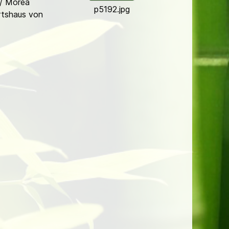
/ Morea
p5192.jpg
rtshaus von