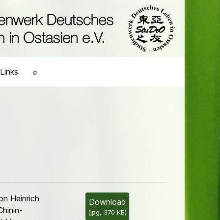
Links
⌕
n Heinrich
Download
Chinin-
(
jpg,
370 KB
)