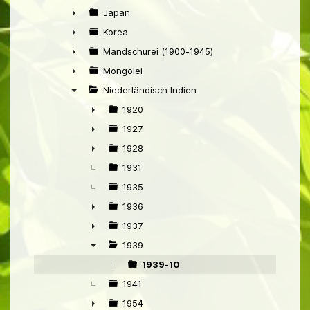
►
Japan
►
Korea
►
Mandschurei (1900-1945)
►
Mongolei
►
Niederländisch Indien
▼
1920
►
1927
►
1928
►
1931
1935
1936
►
1937
►
1939
▼
1939-10
1941
1954