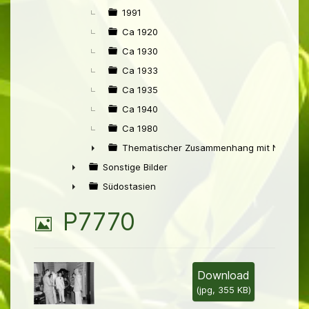
►
1991
Ca 1920
Ca 1930
Ca 1933
Ca 1935
Ca 1940
Ca 1980
Thematischer Zusammenhang mit Niederl
►
Sonstige Bilder
►
Südostasien
►
B
P7770
i
l
Download
(
jpg,
355 KB
)