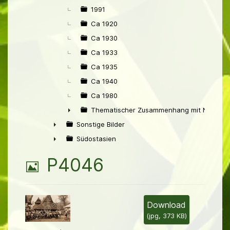
►
1991
Ca 1920
Ca 1930
Ca 1933
Ca 1935
Ca 1940
Ca 1980
Thematischer Zusammenhang mit Niederl
►
Sonstige Bilder
►
Südostasien
►
B
P4046
i
l
Download
(
jpg,
373 KB
)