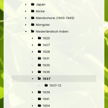
►
Japan
►
Korea
►
Mandschurei (1900-1945)
►
Mongolei
►
Niederländisch Indien
▼
1920
►
1927
►
1928
►
1931
1935
1936
►
1937
▼
1937-12
1939
►
1941
1954