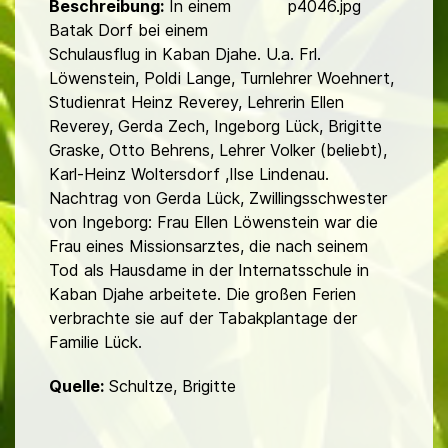
d
p4046.jpg
Beschreibung:
In einem
Batak Dorf bei einem
Schulausflug in Kaban Djahe. U.a. Frl.
Löwenstein, Poldi Lange, Turnlehrer Woehnert,
Studienrat Heinz Reverey, Lehrerin Ellen
Reverey, Gerda Zech, Ingeborg Lück, Brigitte
Graske, Otto Behrens, Lehrer Volker (beliebt),
Karl-Heinz Woltersdorf ,Ilse Lindenau.
Nachtrag von Gerda Lück, Zwillingsschwester
von Ingeborg: Frau Ellen Löwenstein war die
Frau eines Missionsarztes, die nach seinem
Tod als Haus­dame in der Internatsschule in
Kaban Djahe arbeitete. Die großen Ferien
verbrachte sie auf der Tabak­plantage der
Familie Lück.
Quelle:
Schultze, Brigitte