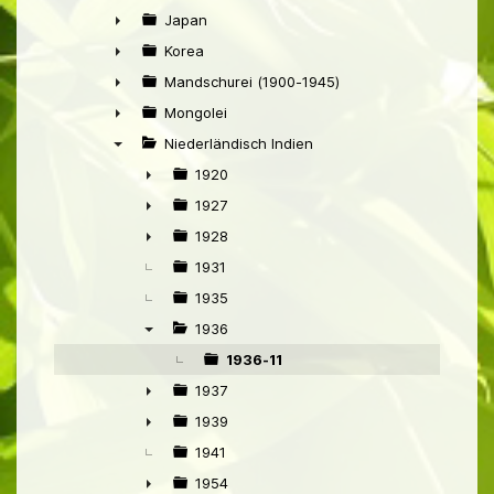
►
Japan
►
Korea
►
Mandschurei (1900-1945)
►
Mongolei
►
Niederländisch Indien
▼
1920
►
1927
►
1928
►
1931
1935
1936
▼
1936-11
1937
►
1939
►
1941
1954