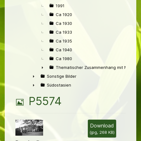
►
1991
Ca 1920
Ca 1930
Ca 1933
Ca 1935
Ca 1940
Ca 1980
Thematischer Zusammenhang mit Niederl
►
Sonstige Bilder
►
Südostasien
►
B
P5574
i
l
Download
(
jpg,
268 KB
)