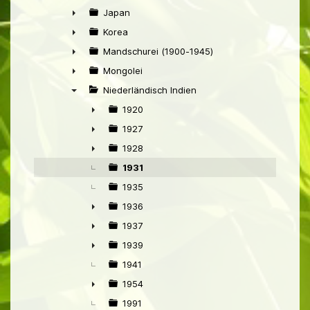
►
Japan
►
Korea
►
Mandschurei (1900-1945)
►
Mongolei
►
Niederländisch Indien
▼
1920
►
1927
►
1928
►
1931
1935
1936
►
1937
►
1939
►
1941
1954
►
1991