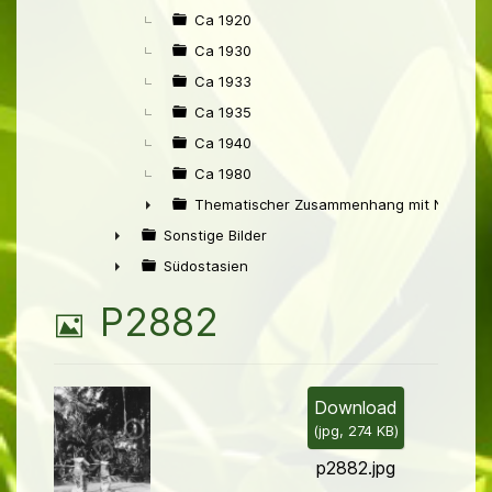
Ca 1920
Ca 1930
Ca 1933
Ca 1935
Ca 1940
Ca 1980
Thematischer Zusammenhang mit Niederl
►
Sonstige Bilder
►
Südostasien
►
B
P2882
i
l
Download
(
jpg,
274 KB
)
d
p2882.jpg