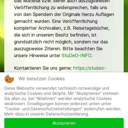
das Material bzw. seiner auch auszugsweisen
Veröffentlichung zu widersprechen, falls uns
von den Spendern der Originale hierzu Auflagen
gemacht wurden. Eine Veröffentlichung
kompletter Archivalien, z.B. Reisetagebücher,
die sich in unserem Besitz befinden, ist
grundsätzlich nicht möglich, sondern nur das
auszugsweise Zitieren. Bitte beachten Sie
unsere Hinweise unter
StuDeO-INFO
.
Kontaktieren Sie uns gerne:
https://studeo-
ostasiendeutsche.de/ueberuns/kontakt
Wir benutzen Cookies
Diese Webseite verwendet technisch notwendige und
analytische Cookies und Skripte. Mit "Akzeptieren" stimmen
Sie allen zu, bei "Ablehnen" werden analytische Cookies
deaktiviert. Einwilligungen können jederzeit unten unter
"Cookie- und Datenschutzeinstellungen" widerrufen werden.
Mehr dazu in unserer Datenschutzerklärung.
Mitglieder
|
Impressum
|
Datenschutzerklärung
|
Cookie-
und Datenschutzeinstellungen
Akzeptieren