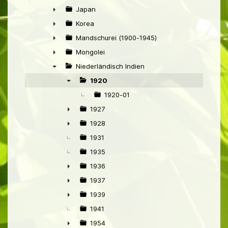
►
Japan
►
Korea
►
Mandschurei (1900-1945)
►
Mongolei
►
Niederländisch Indien
▼
1920
▼
1920-01
1927
►
1928
►
1931
1935
1936
►
1937
►
1939
►
1941
1954