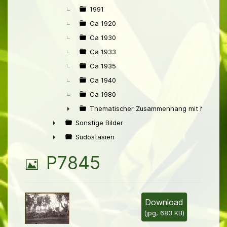
►
1991
Ca 1920
Ca 1930
Ca 1933
Ca 1935
Ca 1940
Ca 1980
Thematischer Zusammenhang mit Niederl
►
Sonstige Bilder
►
Südostasien
►
B
P7845
i
l
Download
(
jpg,
683 KB
)