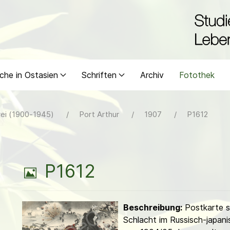
che in Ostasien
Schriften
Archiv
Fotothek
ei (1900-1945)
Port Arthur
1907
P1612
B
P1612
i
Beschreibung:
Postkarte st
l
Schlacht im Russisch-japani