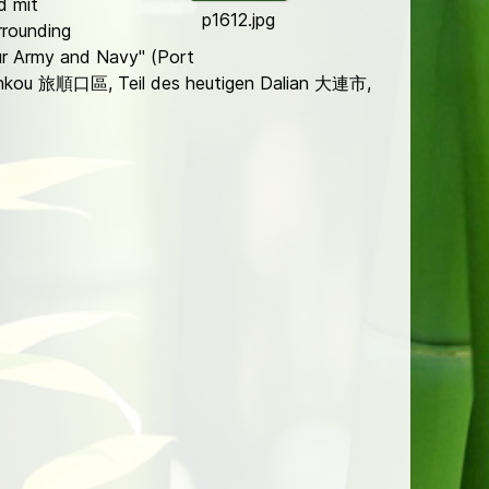
d mit
p1612.jpg
urrounding
ur Army and Navy" (Port
unkou 旅順口區, Teil des heutigen Dalian 大連市,