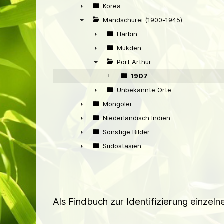
►
Korea
►
Mandschurei (1900-1945)
▼
Harbin
►
Mukden
►
Port Arthur
▼
1907
Unbekannte Orte
►
Mongolei
►
Niederländisch Indien
►
Sonstige Bilder
►
Südostasien
►
Als Findbuch zur Identifizierung einzel