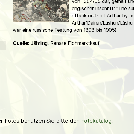
von 1904/05 dar, gemalt un
d
englischer In­schrift: "The s
attack on Port Arthur by o
Arthur/Dairen/Lüshun/Lüsh
war eine russische Festung von 1898 bis 1905)
Quelle:
Jährling, Renate Flohmarktkauf
ner Fotos benutzen Sie bitte den
Fotokatalog
.