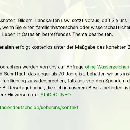
ripten, Bildern, Landkarten usw. setzt voraus, daß Sie uns 
or, wenn Sie einen familienhistorischen oder wissenschaftlic
es Leben in Ostasien betreffendes Thema bearbeiten.
erialien erfolgt kostenlos unter der Maßgabe des korrekten 
Fotographien werden von uns auf Anfrage
ohne Wasserzeichen
Schriftgut, das jünger als 70 Jahre ist, behalten wir uns ins
ffentlichung zu widersprechen, falls uns von den Spendern d
z.B. Reisetagebücher, die sich in unserem Besitz befinden, is
sere Hinweise unter
StuDeO-INFO
.
stasiendeutsche.de/ueberuns/kontakt