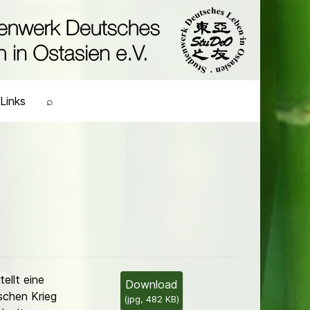
Links
⌕
ellt eine
Download
schen Krieg
(
jpg,
482 KB
)