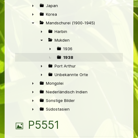
►
Japan
►
Korea
►
Mandschurei (1900-1945)
▼
Harbin
►
Mukden
▼
1936
►
1938
Port Arthur
►
Unbekannte Orte
►
Mongolei
►
Niederländisch Indien
►
Sonstige Bilder
►
Südostasien
►
B
P5551