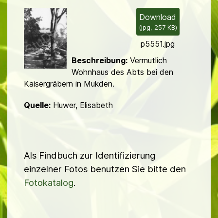
i
l
Download
(
jpg,
257 KB
)
d
p5551.jpg
Beschreibung:
Vermutlich
Wohnhaus des Abts bei den
Kaisergräbern in Mukden.
Quelle:
Huwer, Elisabeth
Als Findbuch zur Identifizierung
einzelner Fotos benutzen Sie bitte den
Fotokatalog
.