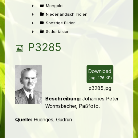
►
Mongolei
►
Niederländisch Indien
►
Sonstige Bilder
►
Südostasien
►
B
P3285
i
l
Download
(
jpg,
176 KB
)
d
p3285.jpg
Beschreibung:
Johannes Peter
Wormsbecher, Paßfoto.
Quelle:
Huenges, Gudrun