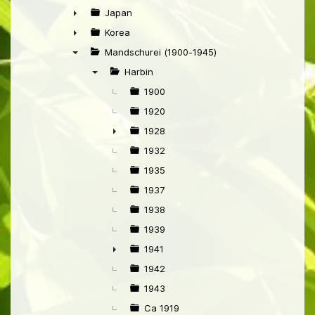
►
Japan
►
Korea
►
Mandschurei (1900-1945)
▼
Harbin
▼
1900
1920
1928
►
1932
1935
1937
1938
1939
1941
►
1942
1943
Ca 1919