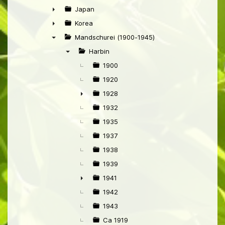
►
Japan
►
Korea
►
Mandschurei (1900-1945)
▼
Harbin
▼
1900
1920
1928
►
1932
1935
1937
1938
1939
1941
►
1942
1943
Ca 1919