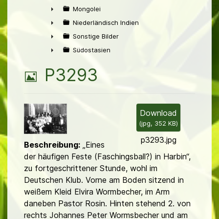
►
Mongolei
►
Niederländisch Indien
►
Sonstige Bilder
►
Südostasien
►
B
P3293
i
l
Download
(
jpg,
352 KB
)
d
p3293.jpg
Beschreibung:
„Eines
der häufigen Feste (Faschingsball?) in Harbin“,
zu fortgeschrit­tener Stunde, wohl im
Deutschen Klub. Vorne am Boden sitzend in
weißem Kleid Elvira Wormbecher, im Arm
daneben Pastor Rosin. Hinten stehend 2. von
rechts Johannes Peter Wormsbecher und am