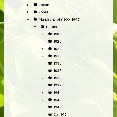
►
Japan
►
Korea
►
Mandschurei (1900-1945)
▼
Harbin
▼
1900
1920
1928
►
1932
1935
1937
1938
1939
1941
►
1942
1943
Ca 1919