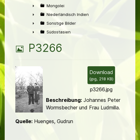
►
Mongolei
►
Niederländisch Indien
►
Sonstige Bilder
►
Südostasien
►
B
P3266
i
l
Download
(
jpg,
218 KB
)
d
p3266.jpg
Beschreibung:
Johannes Peter
Wormsbecher und Frau Ludmilla.
Quelle:
Huenges, Gudrun