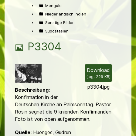
►
Mongolei
►
Niederländisch Indien
►
Sonstige Bilder
►
Südostasien
►
B
P3304
i
l
Download
(
jpg,
229 KB
)
d
p3304.jpg
Beschreibung:
Konfirmation in der
Deutschen Kirche an Palmsonntag. Pastor
Rosin segnet die 9 knienden Konfirmanden.
Foto ist von oben aufgenommen.
Quelle:
Huenges, Gudrun