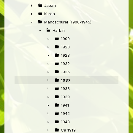
►
Japan
►
Korea
►
Mandschurei (1900-1945)
▼
Harbin
▼
1900
1920
1928
►
1932
1935
1937
1938
1939
1941
►
1942
1943
Ca 1919