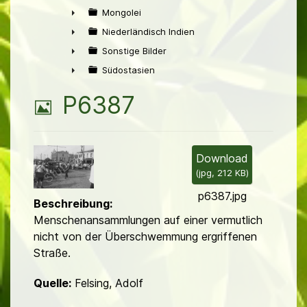
►
Mongolei
►
Niederländisch Indien
►
Sonstige Bilder
►
Südostasien
►
B
P6387
i
l
Download
(
jpg,
212 KB
)
d
p6387.jpg
Beschreibung:
Menschenansammlungen auf einer vermutlich
nicht von der Überschwem­mung ergriffenen
Straße.
Quelle:
Felsing, Adolf