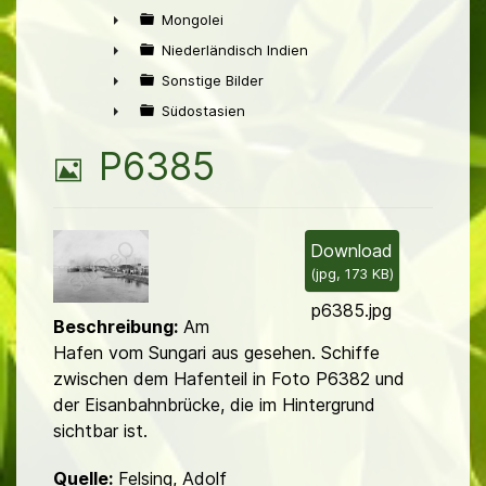
►
Mongolei
►
Niederländisch Indien
►
Sonstige Bilder
►
Südostasien
►
B
P6385
i
l
Download
(
jpg,
173 KB
)
d
p6385.jpg
Beschreibung:
Am
Hafen vom Sungari aus gesehen. Schiffe
zwischen dem Hafenteil in Foto P6382 und
der Eisanbahnbrücke, die im Hintergrund
sichtbar ist.
Quelle:
Felsing, Adolf