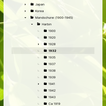
►
Japan
►
Korea
►
Mandschurei (1900-1945)
▼
Harbin
▼
1900
1920
1928
►
1932
1935
1937
1938
1939
1941
►
1942
1943
Ca 1919