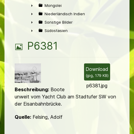
►
Mongolei
►
Niederländisch Indien
►
Sonstige Bilder
►
Südostasien
►
B
P6381
i
l
Download
(
jpg,
179 KB
)
d
p6381.jpg
Beschreibung:
Boote
unweit vom Yacht Club am Stadtufer SW von
der Eisanbahnbrücke.
Quelle:
Felsing, Adolf