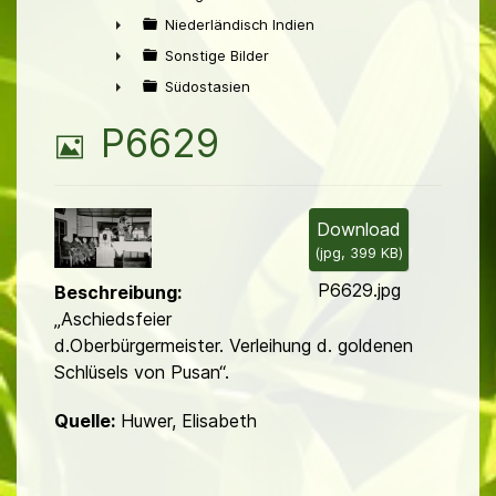
►
Niederländisch Indien
►
Sonstige Bilder
►
Südostasien
►
B
P6629
i
l
Download
(
jpg,
399 KB
)
d
P6629.jpg
Beschreibung:
„Aschiedsfeier
d.Oberbürgermeister. Verleihung d. goldenen
Schlüsels von Pusan“.
Quelle:
Huwer, Elisabeth