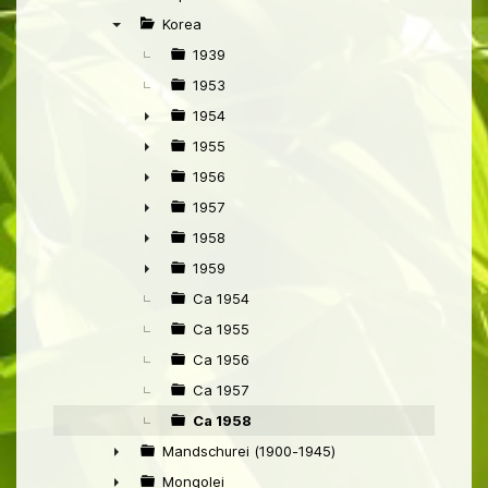
►
Korea
▼
1939
1953
1954
►
1955
►
1956
►
1957
►
1958
►
1959
►
Ca 1954
Ca 1955
Ca 1956
Ca 1957
Ca 1958
Mandschurei (1900-1945)
►
Mongolei