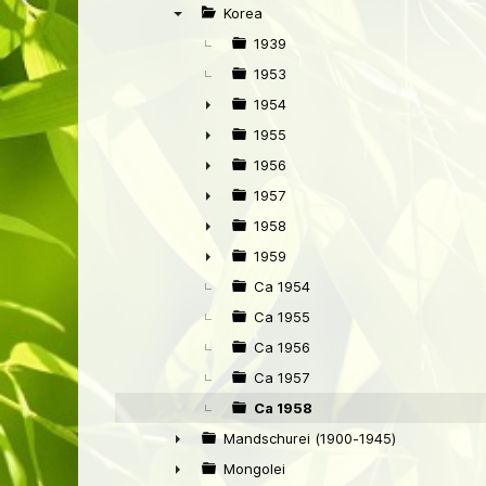
►
Korea
▼
1939
1953
1954
►
1955
►
1956
►
1957
►
1958
►
1959
►
Ca 1954
Ca 1955
Ca 1956
Ca 1957
Ca 1958
Mandschurei (1900-1945)
►
Mongolei