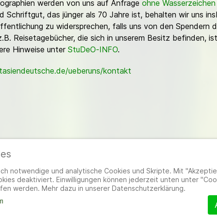
Fotographien werden von uns auf Anfrage
ohne Wasserzeichen
Schriftgut, das jünger als 70 Jahre ist, behalten wir uns ins
ffentlichung zu widersprechen, falls uns von den Spendern d
z.B. Reisetagebücher, die sich in unserem Besitz befinden, is
sere Hinweise unter
StuDeO-INFO
.
stasiendeutsche.de/ueberuns/kontakt
ies
ieder
|
Impressum
|
Datenschutzerklärung
|
Cookie- und Datenschutzeinstel
h notwendige und analytische Cookies und Skripte. Mit "Akzeptier
ies deaktiviert. Einwilligungen können jederzeit unten unter "Coo
fen werden. Mehr dazu in unserer Datenschutzerklärung.
m