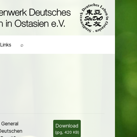
Links
⌕
 General
Download
eut­schen
(
jpg,
420 KB
)