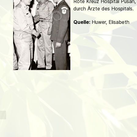
Rote Kreuz Hospital Pusan,
d
durch Ärzte des Hospitals.
Quelle:
Huwer, Elisabeth