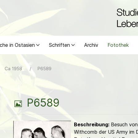
che in Ostasien
Schriften
Archiv
Fotothek
Ca 1958
P6589
B
P6589
i
Beschreibung:
Besuch von
l
Withcomb der US Army im D