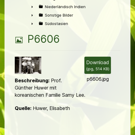
►
Niederländisch Indien
►
Sonstige Bilder
►
Südostasien
►
B
P6606
i
l
Download
(
jpg,
514 KB
)
d
p6606.jpg
Beschreibung:
Prof.
Günther Huwer mit
koreanischen Familie Samy Lee.
Quelle:
Huwer, Elisabeth