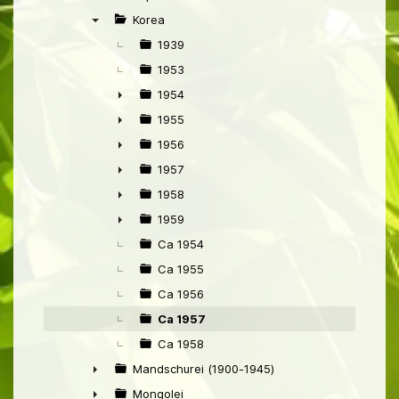
►
Korea
▼
1939
1953
1954
►
1955
►
1956
►
1957
►
1958
►
1959
►
Ca 1954
Ca 1955
Ca 1956
Ca 1957
Ca 1958
Mandschurei (1900-1945)
►
Mongolei