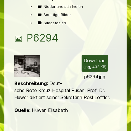
►
Niederländisch Indien
►
Sonstige Bilder
►
Südostasien
►
B
P6294
i
l
Download
(
jpg,
432 KB
)
d
p6294.jpg
Beschreibung:
Deut­
sche Rote Kreuz Hospi­tal Pusan. Prof. Dr.
Huwer diktiert seiner Sekretärin Rosl Löffler.
Quelle:
Huwer, Elisabeth