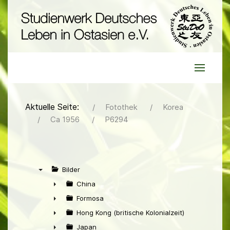
Aktuelle Seite:
Fotothek
Korea
Ca 1956
P6294
Bilder
▼
China
►
Formosa
►
Hong Kong (britische Kolonialzeit)
►
Japan