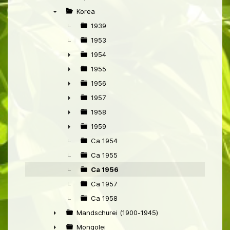
►
Korea
▼
1939
1953
1954
►
1955
►
1956
►
1957
►
1958
►
1959
►
Ca 1954
Ca 1955
Ca 1956
Ca 1957
Ca 1958
Mandschurei (1900-1945)
►
Mongolei