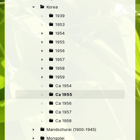
►
Korea
▼
1939
1953
1954
►
1955
►
1956
►
1957
►
1958
►
1959
►
Ca 1954
Ca 1955
Ca 1956
Ca 1957
Ca 1958
Mandschurei (1900-1945)
►
Mongolei