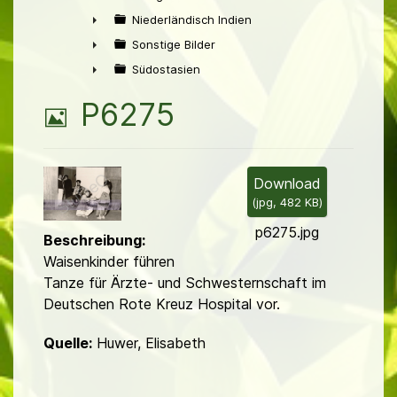
►
Niederländisch Indien
►
Sonstige Bilder
►
Südostasien
►
B
P6275
i
l
Download
(
jpg,
482 KB
)
d
p6275.jpg
Beschreibung:
Waisenkinder führen
Tanze für Ärzte- und Schwesternschaft im
Deutschen Rote Kreuz Hospital vor.
Quelle:
Huwer, Elisabeth