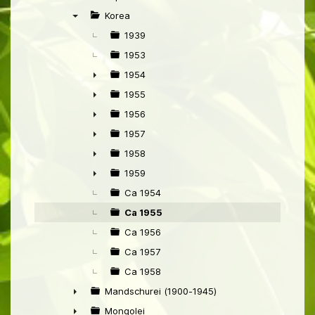
►
Korea
▼
1939
1953
1954
►
1955
►
1956
►
1957
►
1958
►
1959
►
Ca 1954
Ca 1955
Ca 1956
Ca 1957
Ca 1958
Mandschurei (1900-1945)
►
Mongolei