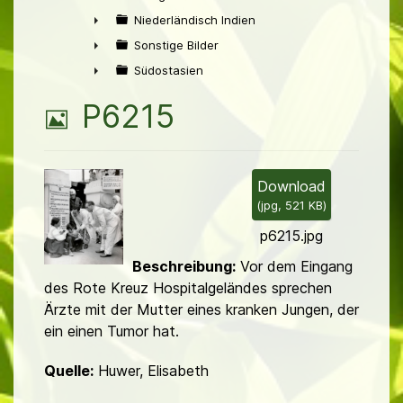
►
Niederländisch Indien
►
Sonstige Bilder
►
Südostasien
►
B
P6215
i
l
Download
(
jpg,
521 KB
)
d
p6215.jpg
Beschreibung:
Vor dem Eingang
des Rote Kreuz Hospitalgeländes sprechen
Ärzte mit der Mutter eines kranken Jungen, der
ein einen Tumor hat.
Quelle:
Huwer, Elisabeth